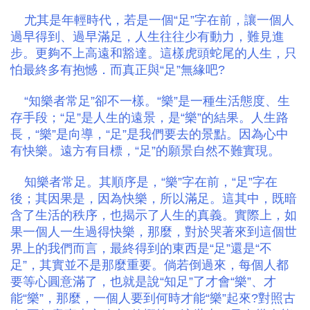
尤其是年輕時代，若是一個“足”字在前，讓一個人
過早得到、過早滿足，人生往往少有動力，難見進
步。更夠不上高遠和豁達。這樣虎頭蛇尾的人生，只
怕最終多有抱憾．而真正與“足”無緣吧?
“知樂者常足”卻不一樣。“樂”是一種生活態度、生
存手段；“足”是人生的遠景，是“樂”的結果。人生路
長，“樂”是向導，“足”是我們要去的景點。因為心中
有快樂。遠方有目標，“足”的願景自然不難實現。
知樂者常足。其順序是，“樂”字在前，“足”字在
後；其因果是，因為快樂，所以滿足。這其中，既暗
含了生活的秩序，也揭示了人生的真義。實際上，如
果一個人一生過得快樂，那麼，對於哭著來到這個世
界上的我們而言，最終得到的東西是“足”還是“不
足”，其實並不是那麼重要。倘若倒過來，每個人都
要等心圓意滿了，也就是說“知足”了才會“樂”、才
能“樂”，那麼，一個人要到何時才能“樂”起來?對照古