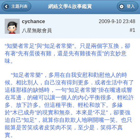
網絡文學&故事鑑賞
主題列表
登入
cychance
2009-9-10 23:48
#1
八星無敵會員
“知樂者常足”與“知足者常樂”。只是兩個字互換，卻
有著“先有蛋後有雞，還是先有雞後有蛋”的玄妙意
味。
“知足者常樂”，多用在自我安慰和勸慰他人的時
候。相比別人，自己沒有得到更多．或者生活中有了
這樣那樣的缺憾時，一句“知足者常樂”掛在嘴邊或響
在耳邊．的確可以讓一個人的內心平衡很多、輕松許
多、放下許多。但這種平衡、輕松和放下。多緣
於“木已成舟”的現實和無奈。本來是“不足”，卻要強
迫自己“知足”，就算你自欺欺人地咧開嘴一笑。也只
能算是苦笑或者皮笑肉不笑，至少是．笑得不真
實。