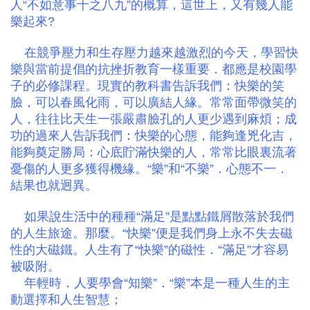
人“不如意事十之八九”的概算，這世上，又有幾人能
樂起來?
在競爭壓力和生存壓力越來越激烈的今天，學習快
樂與當前提倡的抗挫折教育一樣重要．都應是校園學
子的必修課程。現實的教科書告訴我們：快樂的笑
臉，可以春風化雨，可以廣結人緣。常常面帶微笑的
人，往往比天生一張嚴肅臉孔的人更少遇到麻煩；成
功的過來人告訴我們：快樂的心態，能夠逢兇化吉，
能夠奠定勝局：心底貯滿快樂的人，常常比眼裏流著
憂傷的人更多獲得機緣。“樂”和“不樂”．心態不一．
結果也就迥異。
如果說生活中的種種“滿足”是點點鐵屑散落於我們
的人生旅途。那麼。“快樂”便是我們身上永不失去磁
性的大磁鐵。人生有了“快樂”的磁性．“滿足”才容易
被吸附。
年輕時．人要學會“知樂”．“樂”本是一種人生的主
動選擇和人生智慧；