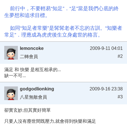
前行中，不要輕易“知足”．“足”當是我們心底的終
生夢想和追求目標。
如同“知足者常樂”是髯髯老者不忘的古訓。“知樂者
常足”．理應成為虎虎後生立身處世的格言。
lemoncoke
2009-9-11 04:01
#2
二轉會員
滿足 和 快樂 是相互相承的...
缺一不可...
godgodlionking
2009-9-16 23:38
#3
八星無敵會員
卻實玄妙,但其實好簡單
只要人沒有塵世間既壓力,就會得到快樂和滿足