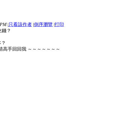
 PM
|
只看該作者
|
倒序瀏覽
|
打印
吃錢？
本？
？ 請高手回回我 ～～～～～～～