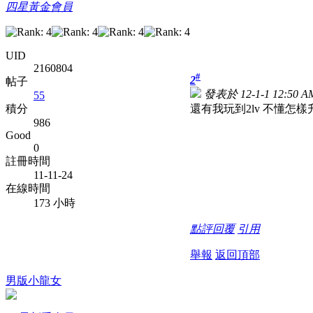
四星黃金會員
UID
2160804
#
2
帖子
發表於 12-1-1 12:50 A
55
還有我玩到2lv 不懂怎樣升
積分
986
Good
0
註冊時間
11-11-24
在線時間
173 小時
點評
回覆
引用
舉報
返回頂部
男版小龍女