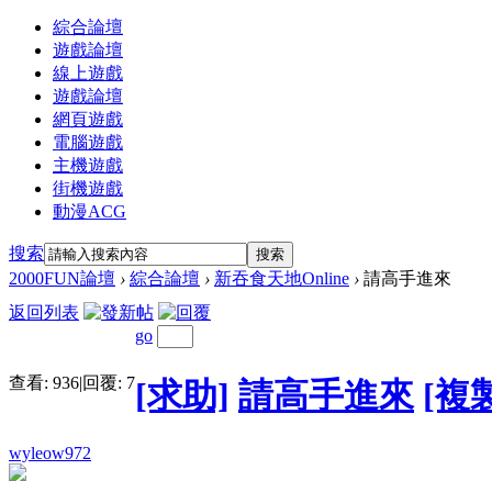
綜合論壇
遊戲論壇
線上遊戲
遊戲論壇
網頁遊戲
電腦遊戲
主機遊戲
街機遊戲
動漫ACG
搜索
搜索
2000FUN論壇
›
綜合論壇
›
新吞食天地Online
›
請高手進來
返回列表
go
查看:
936
|
回覆:
7
[求助]
請高手進來
[複
wyleow972