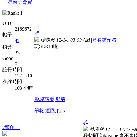
一星新手會員
UID
2169672
#
3
帖子
發表於 12-1-1 03:09 AM
|
只看該作者
42
玩SER14啦
積分
33
Good
0
註冊時間
11-12-10
在線時間
108 小時
點評
回覆
引用
舉報
返回頂部
#
4
7頭劍士
發表於 12-1-1 11:17 A
我想問這個game 會不會