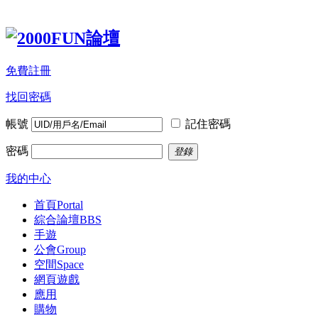
免費註冊
找回密碼
帳號
記住密碼
密碼
登錄
我的中心
首頁
Portal
綜合論壇
BBS
手遊
公會
Group
空間
Space
網頁遊戲
應用
購物