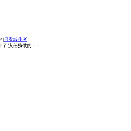
M
|
只看該作者
了 沒任務做的 = =