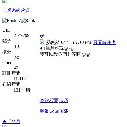
二星初級會員
UID
2149799
#
5
帖子
發表於 12-1-1 01:10 PM
|
只看該作者
310
9-1當然好玩@v@
積分
我可以教你們升等啊.@@
295
Good
40
註冊時間
11-11-1
在線時間
131 小時
點評
回覆
引用
舉報
返回頂部
★〝小月