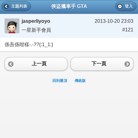
俠盜獵車手 GTA
主題列表
登入
jasperliyoyo
2013-10-20 23:03
#121
一星新手會員
係吾係咁樣-.-??{:1_1:}
上一頁
下一頁
回到最頂
傳統版