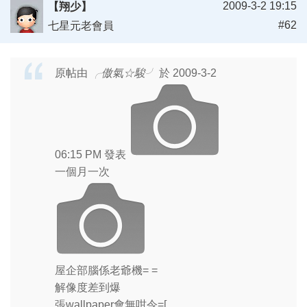
2009-3-2 19:15
【翔少】
#62
七星元老會員
原帖由
╭傲氣☆駿╯
於 2009-3-2
06:15 PM 發表
一個月一次
屋企部腦係老爺機= =
解像度差到爆
張wallpaper會無咁令=[