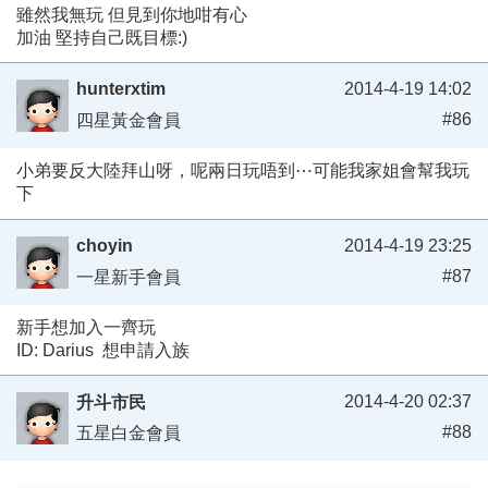
雖然我無玩 但見到你地咁有心
加油 堅持自己既目標:)
hunterxtim
2014-4-19 14:02
#86
四星黃金會員
小弟要反大陸拜山呀，呢兩日玩唔到⋯可能我家姐會幫我玩
下
choyin
2014-4-19 23:25
#87
一星新手會員
新手想加入一齊玩
ID: Darius 想申請入族
2014-4-20 02:37
升斗市民
#88
五星白金會員