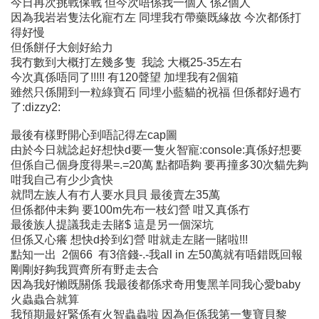
今日再次挑戰保戰 但今次唔係我一個人 係2個人
因為我岩岩隻法化寵冇左 同埋我冇帶藥既緣故 今次都係打
得好慢
但係餅仔大劍好給力
我冇數到大概打左幾多隻 我諗 大概25-35左右
今次真係唔同了!!!!! 有120聲望 加埋我有2個箱
雖然只係開到一粒綠寶石 同埋小藍貓的祝福 但係都好過冇
了:dizzy2:
最後有樣野開心到唔記得左cap圖
由於今日就諗起好想快d要一隻火智寵:console:真係好想要
但係自己個身度得果=.=20萬 點都唔夠 要再撞多30次貓先夠
咁我自己有少少貪快
就問左族人有冇人要水貝貝 最後賣左35萬
但係都仲未夠 要100m先布一枝幻營 咁又真係冇
最後族人提議我走去賭$ 這是另一個深坑
但係又心癢 想快d拎到幻營 咁就走左賭一賭啦!!!
點知一出 2個66 有3倍錢-.-我all in 左50萬就有唔錯既回報
剛剛好夠我買齊所有野走去合
因為我好懶既關係 我最後都係求奇用隻黑羊同我心愛baby
火蟲蟲合就算
我預期最好緊係有火智蟲蟲啦 因為佢係我第一隻寶貝黎