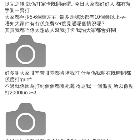
捉完之後 就係打家卡既開始囉...今日大家都好好人 都有幫
手黎一齊打
大家都至少5-6個鍾左右 最多既我諗都有10個鍾以上-v-
唔知大家仲有冇係免費ser度見過呢個情況呢?
其實我都唔係太想族人幫我打卡 我怕大家都會好悶
好多謝大家咁辛苦咁悶都肯陪我打 什至係我唔在既時間都
係度打:grief:
不過就係因為打到個個都累死曬 得返我 一個係度 所以係度
打2000fun ><!