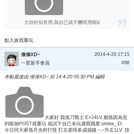
大頭好似有用,我自已就不嬲唔用呢d
點入族我重玩
2014-4-20 17:15
偉偉XD~
#98
一星新手會員
本帖最後由 偉偉XD~ 於 14-4-20 05:30 PM 編輯
大家好 我係刀戰士 E+24LV 都係因為見
到呢個POST就重玩 就試下自己未玩過既職業:smilie_:D:
今日同大家係月光村打怪 打左差唔多成個鐘 ~.~升左1LV 技