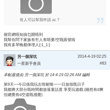
有人可以幫我申請 ac ?
個官網唔知搞乜開唔到
我幫你問下家族有冇人有唔要/空既賬號啦
我有多琴晚都俾埋人{:1_1:}
2014-4-19 02:25
另一個深坑
#83
一星新手會員
本帖最後由 另一個深坑 於 14-4-19 02:26 AM 編輯
第9天~~今日係我玩左咁耐唯一一日放假既日子
我都將大部分既時間都放落童話度 享受玩遊戲 (雖然有d爽
但總覺有d空虛既感覺)