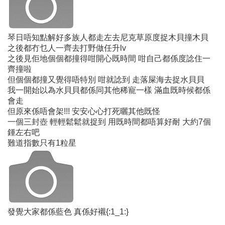
琴日唔知點解好多族人都走左去尼克草原度捉木貝撞木貝
之後都冇乜人一齊去打野做任升lv
之後見佢地個個都撞得咁開心既時間 咁自己都係度諗住一
齊撞啦
但個個都撞又覺得唔特別 咁就諗到 走落屎海去捉水貝貝
我一開始以為水貝貝都係同其他稀寵一樣 滿血既時候都係
會走
但原來係唔會架!!! 安安心心打死曬其他既怪
一個三封壺 輕輕鬆鬆就捉到 用既時間都唔算好耐 大約7個
鍾左右吧
難道指數只有1粒星
發覺大家都係藍色 真係好襯{:1_1:}