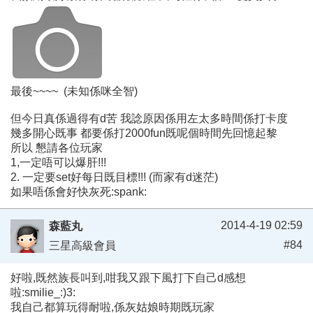
最後~~~~ (未知係咪全智)
但今日真係過得有d苦 我諗原因係用左太多時間係打卡度
幾多開心既事 都要係打2000fun既呢個時間先回憶起黎
所以 懇請各位玩家
1,一定唔可以爆肝!!!
2. 一定要set好每日既目標!!! (而家有d迷茫)
如果唔係會好快灰死:spank:
2014-4-19 02:59
森藍丸
#84
三星高級會員
好啦,既然族長叫到,咁我又跟下風打下自己d感想
啦:smilie_:)3:
我自己都算玩得耐啦,係灰姑娘時期既玩家