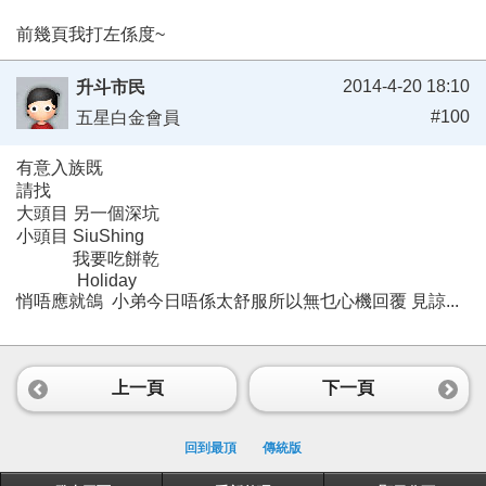
前幾頁我打左係度~
2014-4-20 18:10
升斗市民
#100
五星白金會員
有意入族既
請找
大頭目 另一個深坑
小頭目 SiuShing
我要吃餅乾
Holiday
悄唔應就鴿 小弟今日唔係太舒服所以無乜心機回覆 見諒...
上一頁
下一頁
回到最頂
傳統版