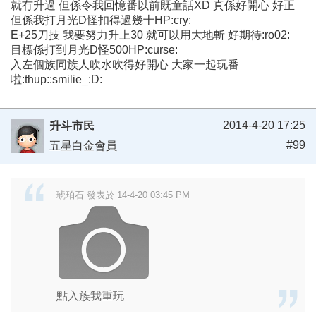
就冇升過 但係令我回憶番以前既童話XD 真係好開心 好正
但係我打月光D怪扣得過幾十HP:cry:
E+25刀技 我要努力升上30 就可以用大地斬 好期待:ro02:
目標係打到月光D怪500HP:curse:
入左個族同族人吹水吹得好開心 大家一起玩番
啦:thup::smilie_:D:
2014-4-20 17:25
升斗市民
#99
五星白金會員
琥珀石 發表於 14-4-20 03:45 PM
點入族我重玩