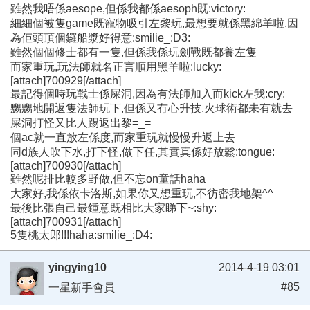
雖然我唔係aesope,但係我都係aesoph既:victory:
細細個被隻game既寵物吸引左黎玩,最想要就係黑綿羊啦,因
為佢頭頂個鑼船漿好得意:smilie_:D3:
雖然個個修士都有一隻,但係我係玩劍戰既都養左隻
而家重玩,玩法師就名正言順用黑羊啦:lucky:
[attach]700929[/attach]
最記得個時玩戰士係屎洞,因為有法師加入而kick左我:cry:
嬲嬲地開返隻法師玩下,但係又冇心升技,火球術都未有就去
屎洞打怪又比人踢返出黎=_=
個ac就一直放左係度,而家重玩就慢慢升返上去
同d族人吹下水,打下怪,做下任,其實真係好放鬆:tongue:
[attach]700930[/attach]
雖然呢排比較多野做,但不忘on童話haha
大家好,我係依卡洛斯,如果你又想重玩,不彷密我地架^^
最後比張自己最鍾意既相比大家睇下~:shy:
[attach]700931[/attach]
5隻桃太郎!!!haha:smilie_:D4:
yingying10
2014-4-19 03:01
#85
一星新手會員