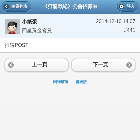
《狩龍戰紀》公會招募區
主題列表
登入
2014-12-10 14:07
小紙張
#441
四星黃金會員
推這POST
上一頁
下一頁
回到最頂
傳統版