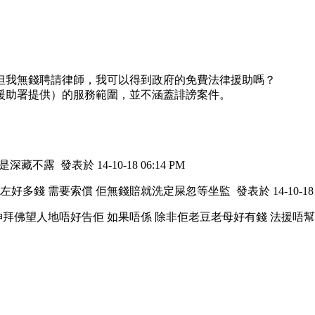
，但我無錢聘請律師，我可以得到政府的免費法律援助嗎？
援助署提供）的服務範圍，並不涵蓋誹謗案件。
真是深藏不露
發表於 14-10-18 06:14 PM
左好多錢 需要索償 佢無錢賠就洗定屎忽等坐監
發表於 14-10-18 
拜佛望人地唔好告佢 如果唔係 除非佢老豆老母好有錢 法援唔