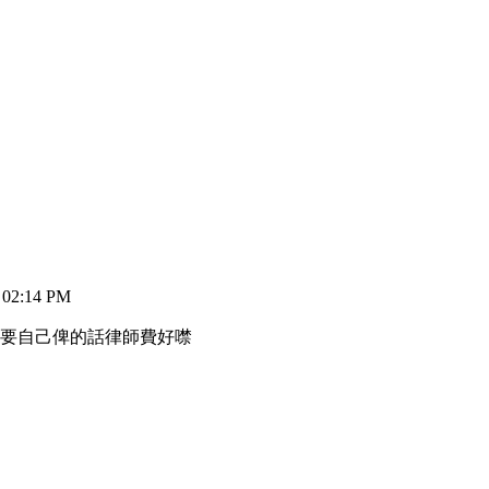
02:14 PM
幫要自己俾的話律師費好噤