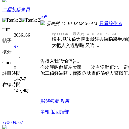
二星初級會員
#
82
發表於 14-10-18 08:56 AM
|
只看該作者
UID
xy00093671 發表於 14-10-18 01:52 AM
3636166
樓主,見味係太嚴重就好去睇睇醫生,
帖子
大把人入過點啦 又唔 ...
97
積分
117
告得入我唔怕佢告。
Good
今次我叫做幫左大家，一次有活動佢地一定會
0
你真係好港豬，俾獎你就覺佢係好人幫曬佢
註冊時間
14-7-7
在線時間
14 小時
點評
回覆
引用
舉報
返回頂部
xy00093671