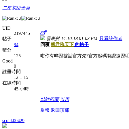
二星初級會員
UID
#
83
2197445
發表於 14-10-18 01:03 PM
|
只看該作者
帖子
回覆
熊君臨天下
的帖子
94
積分
咁你有咩證據話官方先?官方起碼有證據證明
125
Good
0
註冊時間
12-1-15
在線時間
45 小時
點評
回覆
引用
舉報
返回頂部
scohk00429