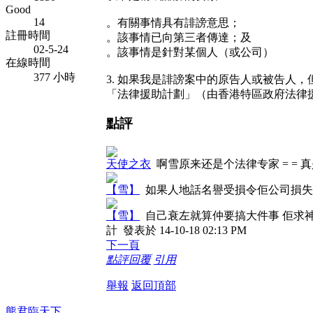
Good
14
。有關事情具有誹謗意思；
註冊時間
。該事情已向第三者傳達；及
02-5-24
。該事情是針對某個人（或公司）
在線時間
377 小時
3. 如果我是誹謗案中的原告人或被告人
「法律援助計劃」（由香港特區政府法律
點評
天使之衣
啊雪原来还是个法律专家 = = 
【雪】
如果人地話名譽受損令佢公司損失
【雪】
自己衰左就算仲要搞大件事 佢求神
計
發表於 14-10-18 02:13 PM
下一頁
點評
回覆
引用
舉報
返回頂部
熊君臨天下