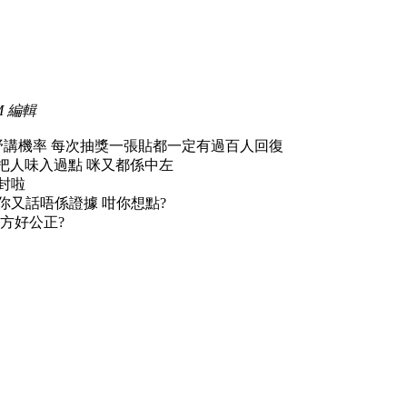
AM 編輯
野講機率 每次抽獎一張貼都一定有過百人回復
大把人味入過點 咪又都係中左
封啦
 你又話唔係證據 咁你想點?
方好公正?