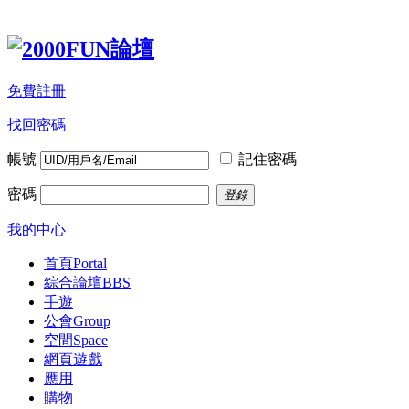
免費註冊
找回密碼
帳號
記住密碼
密碼
登錄
我的中心
首頁
Portal
綜合論壇
BBS
手遊
公會
Group
空間
Space
網頁遊戲
應用
購物