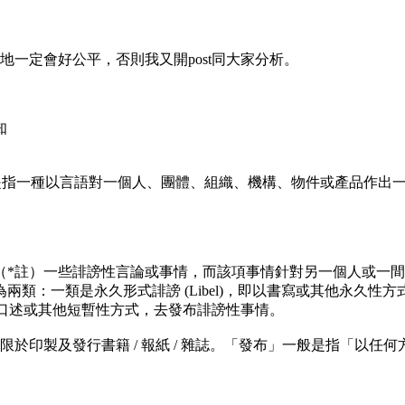
一定會好公平，否則我又開post同大家分析。
知
中傷。是指一種以言語對一個人、團體、組織、機構、物件或產品作
（*註）一些誹謗性言論或事情，而該項事情針對另一個人或一
類：一類是永久形式誹謗 (Libel)，即以書寫或其他永久性
 ，即以口述或其他短暫性方式，去發布誹謗性事情。
於印製及發行書籍 / 報紙 / 雜誌。「發布」一般是指「以任