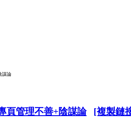
+陰謀論
ook專頁管理不善+陰謀論
[複製鏈接