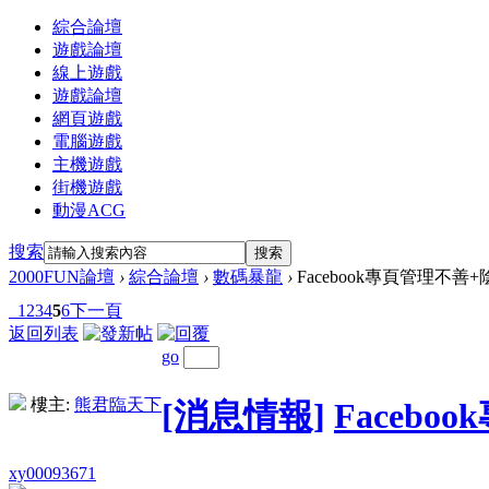
綜合論壇
遊戲論壇
線上遊戲
遊戲論壇
網頁遊戲
電腦遊戲
主機遊戲
街機遊戲
動漫ACG
搜索
搜索
2000FUN論壇
›
綜合論壇
›
數碼暴龍
›
Facebook專頁管理不善
1
2
3
4
5
6
下一頁
返回列表
go
樓主:
熊君臨天下
[消息情報]
Faceb
xy00093671