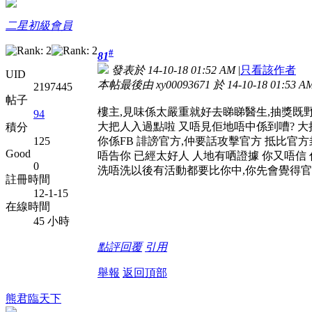
二星初級會員
#
81
發表於 14-10-18 01:52 AM
|
只看該作者
UID
本帖最後由 xy00093671 於 14-10-18 01:53 
2197445
帖子
樓主,見味係太嚴重就好去睇睇醫生,抽獎既
94
大把人入過點啦 又唔見佢地唔中係到嘈? 
積分
你係FB 誹謗官方,仲要話攻擊官方 抵比官方
125
Good
唔告你 已經太好人 人地有哂證據 你又唔信
0
洗唔洗以後有活動都要比你中,你先會覺得官
註冊時間
12-1-15
在線時間
45 小時
點評
回覆
引用
舉報
返回頂部
熊君臨天下