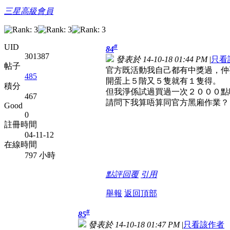
三星高級會員
#
UID
84
301387
發表於 14-10-18 01:44 PM
|
只看
帖子
官方既活動我自己都有中獎過，仲
485
開蛋上５階又５隻就有１隻得。
積分
但我淨係試過買過一次２０００點
467
請問下我算唔算同官方黑廂作業？
Good
0
註冊時間
04-11-12
在線時間
797 小時
點評
回覆
引用
舉報
返回頂部
#
85
發表於 14-10-18 01:47 PM
|
只看該作者