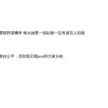
抽獎既野講機率 每次抽獎一張貼都一定有過百人回復
好公平，否則我又開post同大家分析。
。