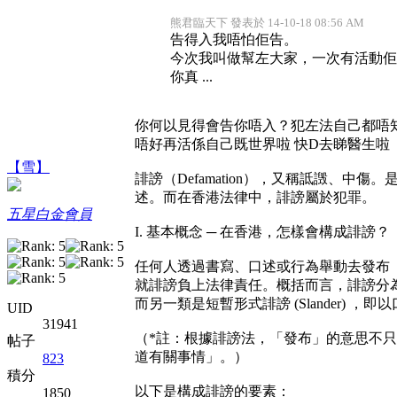
熊君臨天下 發表於 14-10-18 08:56 AM
告得入我唔怕佢告。
今次我叫做幫左大家，一次有活動佢地
你真 ...
你何以見得會告你唔入？犯左法自己都唔
唔好再活係自己既世界啦 快D去睇醫生啦
【雪】
誹謗（Defamation），又稱詆譭、
述。而在香港法律中，誹謗屬於犯罪。
五星白金會員
I. 基本概念 ─ 在香港，怎樣會構成誹謗？
任何人透過書寫、口述或行為舉動去發布
就誹謗負上法律責任。概括而言，誹謗分為兩
而另一類是短暫形式誹謗 (Slander)
UID
31941
（*註：根據誹謗法，「發布」的意思不只限
帖子
道有關事情」。）
823
積分
以下是構成誹謗的要素：
1850