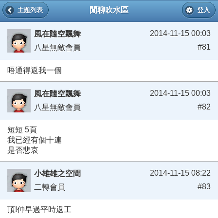
閒聊吹水區
主題列表
登入
2014-11-15 00:03
風在隨空飄舞
#81
八星無敵會員
唔通得返我一個
2014-11-15 00:03
風在隨空飄舞
#82
八星無敵會員
短短 5頁
我已經有個十連
是否悲哀
2014-11-15 08:22
小雄雄之空間
#83
二轉會員
頂!仲早過平時返工