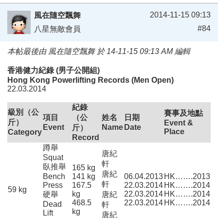
2014-11-15 09:13
風在隨空飄舞
#84
八星無敵會員
本帖最後由 風在隨空飄舞 於 14-11-15 09:13 AM 編輯
香港健力紀錄 (男子公開組)
Hong Kong Powerlifting Records (Men Open)
22.03.2014
紀錄
級別（公
賽事及地點
項目
（公
姓名
日期
斤）
Event &
Event
Name
Date
斤）
Place
Category
Record
蹲舉
唐紀
Squat
軒
臥推舉
165 kg
唐紀
Bench
141 kg
06.04.2013
HK…….2013
軒
Press
167.5
22.03.2014
HK…….2014
59 kg
kg
22.03.2014
HK…….2014
硬舉
唐紀
468.5
22.03.2014
HK…….2014
Dead
軒
kg
Lift
唐紀