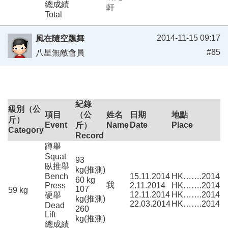
總成績
軒
Total
2014-11-15 09:17
風在隨空飄舞
#85
八星無敵會員
紀錄
級別（公
項目
（公
姓名
日期
地點
斤）
Event
Name
Date
Place
斤）
Category
Record
蹲舉
Squat
93
臥推舉
kg(推測)
Bench
15.11.2014
HK…….2014
60 kg
我
Press
2.11.2014
HK…….2014
107
59 kg
12.11.2014
HK…….2014
硬舉
kg(推測)
22.03.2014
HK…….2014
Dead
260
Lift
kg(推測)
總成績