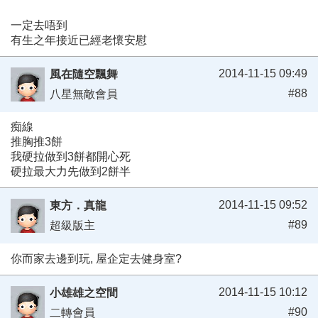
一定去唔到
有生之年接近已經老懷安慰
2014-11-15 09:49
風在隨空飄舞
#88
八星無敵會員
痴線
推胸推3餅
我硬拉做到3餅都開心死
硬拉最大力先做到2餅半
2014-11-15 09:52
東方．真龍
#89
超級版主
你而家去邊到玩, 屋企定去健身室?
2014-11-15 10:12
小雄雄之空間
#90
二轉會員