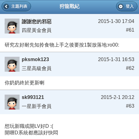
狩龍戰紀
主題列表
登入
2015-1-30 17:04
謝謝您的邪惡
#61
四星黃金會員
研究左好耐先知拎食物上手之後要按1製放落地:ro00:
pksmok123
2015-1-31 16:53
#62
三星高級會員
你奶奶終於更新喇
sk993121
2015-2-1 20:12
#63
一星新手會員
想玩新職或開LV好D :(
開喱D系統都應該好快悶