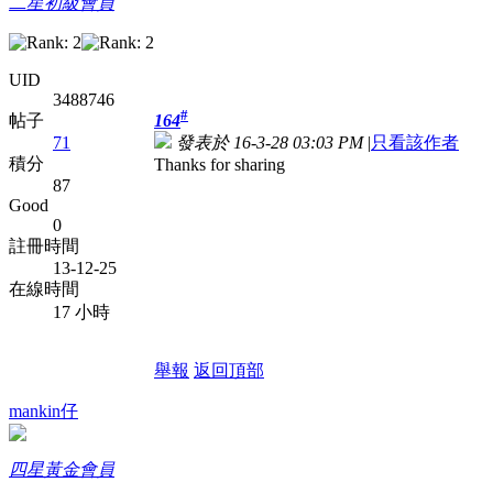
二星初級會員
UID
3488746
#
164
帖子
發表於 16-3-28 03:03 PM
|
只看該作者
71
積分
Thanks for sharing
87
Good
0
註冊時間
13-12-25
在線時間
17 小時
舉報
返回頂部
mankin仔
四星黃金會員