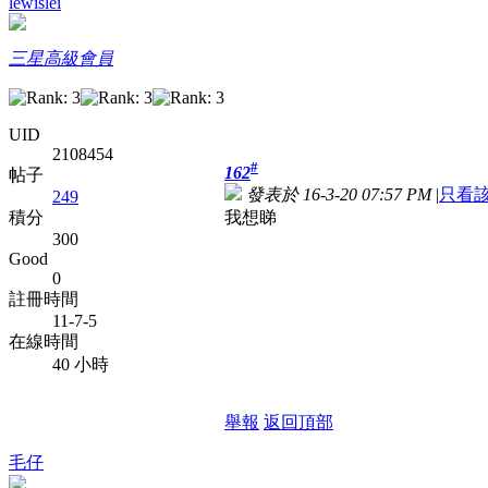
lewislei
三星高級會員
UID
2108454
#
162
帖子
發表於 16-3-20 07:57 PM
|
只看
249
我想睇
積分
300
Good
0
註冊時間
11-7-5
在線時間
40 小時
舉報
返回頂部
毛仔