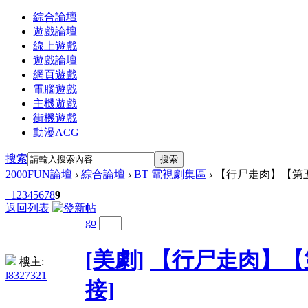
綜合論壇
遊戲論壇
線上遊戲
遊戲論壇
網頁遊戲
電腦遊戲
主機遊戲
街機遊戲
動漫ACG
搜索
搜索
2000FUN論壇
›
綜合論壇
›
BT 電視劇集區
›
【行尸走肉】【第五季全】T
1
2
3
4
5
6
7
8
9
返回列表
go
[美劇]
【行尸走肉】【第五季
樓主:
l8327321
接]