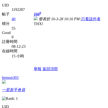
UID
1192287
#
166
帖子
發表於 16-3-28 10:16 PM
|
只看該作者
40
積分
THX!
55
Good
0
註冊時間
08-12-23
在線時間
15 小時
舉報
返回頂部
benson303
一星新手會員
UID