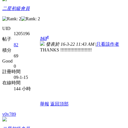
二星初級會員
UID
1205196
#
163
帖子
發表於 16-3-22 11:43 AM
|
只看該作者
82
THANKS !!!!!!!!!!!!!!!!!!!!!!
積分
69
Good
0
註冊時間
09-1-15
在線時間
144 小時
舉報
返回頂部
v0v789