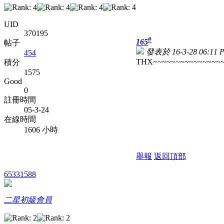
UID
370195
#
165
帖子
發表於 16-3-28 06:11 
454
THX~~~~~~~~~~~~~~~~
積分
1575
Good
0
註冊時間
05-3-24
在線時間
1606 小時
舉報
返回頂部
65331588
二星初級會員