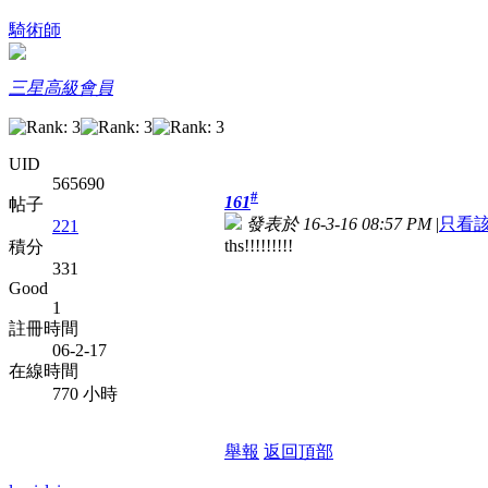
騎術師
三星高級會員
UID
565690
#
161
帖子
發表於 16-3-16 08:57 PM
|
只看
221
ths!!!!!!!!!
積分
331
Good
1
註冊時間
06-2-17
在線時間
770 小時
舉報
返回頂部