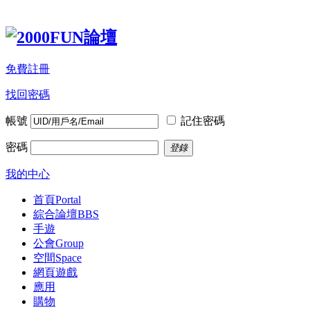
免費註冊
找回密碼
帳號
記住密碼
密碼
登錄
我的中心
首頁
Portal
綜合論壇
BBS
手遊
公會
Group
空間
Space
網頁遊戲
應用
購物