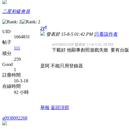
二星初級會員
#
21
UID
發表於 15-8-5 01:42 PM
|
只看該作者
1664831
帖子
a0938092268 發表於 15-8-5 01:28 PM
111
下載好 他顯事創照遊戲失敗 要有台版
積分
259
Good
是阿 不能只用登錄器
1
註冊時間
10-3-18
在線時間
92 小時
舉報
返回頂部
a0938092268