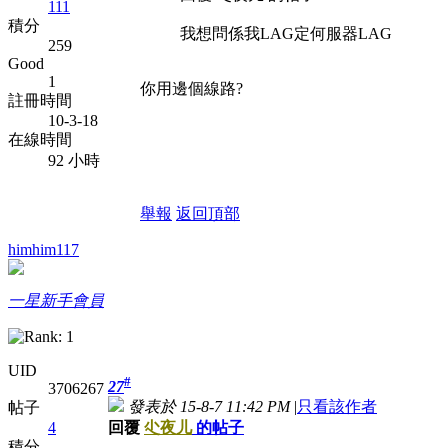
111
積分
我想問係我LAG定何服器LAG
259
Good
1
你用邊個線路?
註冊時間
10-3-18
在線時間
92 小時
舉報
返回頂部
himhim117
一星新手會員
UID
#
27
3706267
發表於 15-8-7 11:42 PM
|
只看該作者
帖子
回覆
尐夜儿
的帖子
4
積分