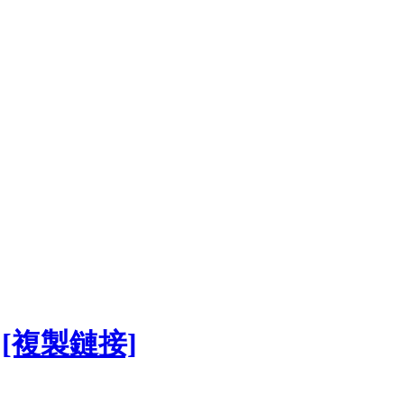
[複製鏈接]