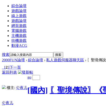
綜合論壇
遊戲論壇
線上遊戲
遊戲論壇
網頁遊戲
電腦遊戲
主機遊戲
街機遊戲
動漫ACG
搜索
搜索
2000FUN論壇
›
綜合論壇
›
私人遊戲伺服器聊天區
›
〖聖境傳說〗
1
2
3
下一頁
返回列表
go
樓主:
尐夜儿
[國內]
〖聖境傳說〗《
尐夜儿