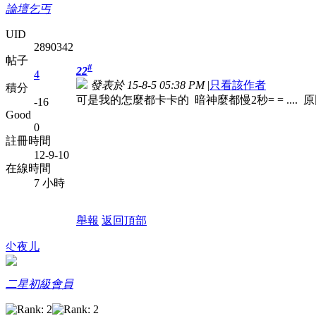
論壇乞丐
UID
2890342
帖子
#
22
4
發表於 15-8-5 05:38 PM
|
只看該作者
積分
可是我的怎麼都卡卡的 暗神麼都慢2秒= = .... 
-16
Good
0
註冊時間
12-9-10
在線時間
7 小時
舉報
返回頂部
尐夜儿
二星初級會員