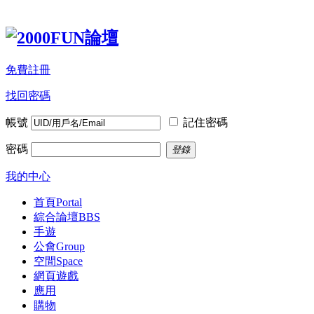
免費註冊
找回密碼
帳號
記住密碼
密碼
登錄
我的中心
首頁
Portal
綜合論壇
BBS
手遊
公會
Group
空間
Space
網頁遊戲
應用
購物