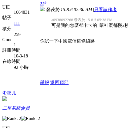
#
23
UID
發表於 15-8-6 02:30 AM
|
只看該作者
1664831
帖子
a0938092268 發表於 15-8-5 05:38 PM
111
可是我的怎麼都卡卡的 暗神麼都慢2秒= =
積分
259
Good
你試一下中國電信這條線路
1
註冊時間
10-3-18
在線時間
92 小時
舉報
返回頂部
尐夜儿
二星初級會員