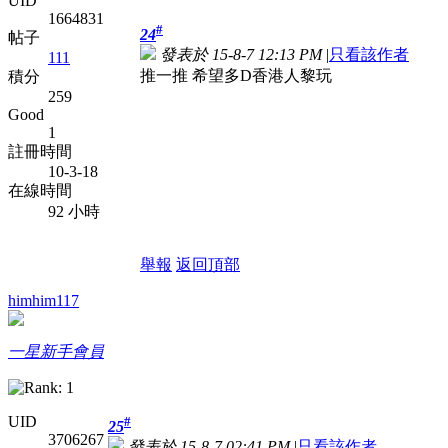
UID
1664831
#
24
帖子
發表於 15-8-7 12:13 PM
|
只看該作者
111
推一推 希望多D香港人黎玩
積分
259
Good
1
註冊時間
10-3-18
在線時間
92 小時
舉報
返回頂部
himhim117
一星新手會員
UID
#
25
3706267
發表於 15-8-7 02:41 PM
|
只看該作者