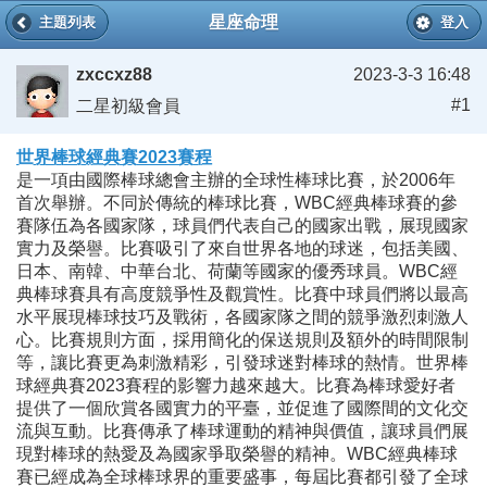
星座命理
主題列表
登入
zxccxz88
2023-3-3 16:48
#1
二星初級會員
世界棒球經典賽2023賽程
是一項由國際棒球總會主辦的全球性棒球比賽，於2006年
首次舉辦。不同於傳統的棒球比賽，WBC經典棒球賽的參
賽隊伍為各國家隊，球員們代表自己的國家出戰，展現國家
實力及榮譽。比賽吸引了來自世界各地的球迷，包括美國、
日本、南韓、中華台北、荷蘭等國家的優秀球員。WBC經
典棒球賽具有高度競爭性及觀賞性。比賽中球員們將以最高
水平展現棒球技巧及戰術，各國家隊之間的競爭激烈刺激人
心。比賽規則方面，採用簡化的保送規則及額外的時間限制
等，讓比賽更為刺激精彩，引發球迷對棒球的熱情。世界棒
球經典賽2023賽程的影響力越來越大。比賽為棒球愛好者
提供了一個欣賞各國實力的平臺，並促進了國際間的文化交
流與互動。比賽傳承了棒球運動的精神與價值，讓球員們展
現對棒球的熱愛及為國家爭取榮譽的精神。WBC經典棒球
賽已經成為全球棒球界的重要盛事，每屆比賽都引發了全球