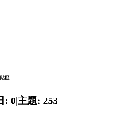
貼區
日:
0
|
主題:
253