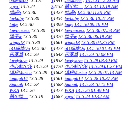
0o阿健o0
13-5-31
1
1841
Jessibeee:)
13-5-31 12:23 AM
yoyo`
13-5-24
3
2132
萌尐喵﹑
13-5-31 12:19 AM
瞄瞄b
13-5-30
0
1427
瞄瞄b
13-5-30 11:01 PM
luvbaby
13-5-30
0
1454
luvbaby
13-5-30 10:21 PM
laiky
13-5-30
0
1399
laiky
13-5-30 09:19 PM
lawrencecc
13-5-30
0
1847
lawrencecc
13-5-30 07:53 PM
喵子w
13-5-30
0
1376
喵子w
13-5-30 06:19 PM
wings18
13-5-30
0
1661
wings18
13-5-30 04:35 PM
oO細糖Oo
13-5-30
0
1477
oO細糖Oo
13-5-30 01:45 PM
四季草
13-5-29
0
1643
四季草
13-5-29 10:08 PM
lovelylove
13-5-29
0
1833
lovelylove
13-5-29 08:40 PM
小心貓出沒
13-5-29
0
1770
小心貓出沒
13-5-29 01:27 PM
涼粉Musica
13-5-29
0
1608
涼粉Musica
13-5-29 01:13 AM
iamguti14
13-5-28
0
1561
iamguti14
13-5-28 10:37 PM
Siupuib
13-5-28
0
1588
Siupuib
13-5-28 10:15 PM
WKA
13-5-26
0
1477
WKA
13-5-26 01:49 PM
萌尐喵﹑
13-5-19
1
1687
yoyo`
13-5-24 10:42 AM