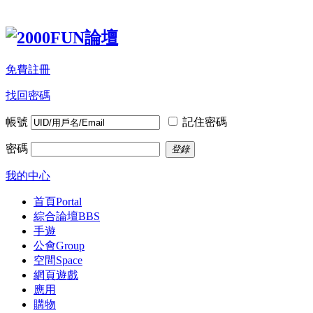
免費註冊
找回密碼
帳號
記住密碼
密碼
登錄
我的中心
首頁
Portal
綜合論壇
BBS
手遊
公會
Group
空間
Space
網頁遊戲
應用
購物