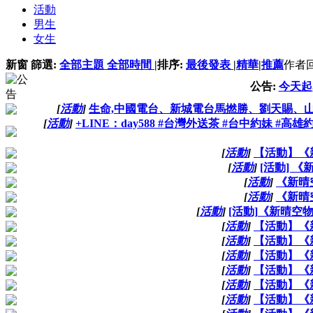
活動
男生
女生
新窗
篩選:
全部主題
全部時間
|
排序:
最後發表
|
精華
|
推薦
作者
公告:
今天起
[
活動
]
生命,中國電台、新城電台馬撚勝、劉天賜、山
[
活動
]
+LINE：day588 #台灣外送茶 #台中約妹 #
[
活動
]
【活動】《
[
活動
]
[活動] 
[
活動
]
《新晴
[
活動
]
《新晴
[
活動
]
[活動]《新晴空
[
活動
]
【活動】《
[
活動
]
【活動】《
[
活動
]
【活動】《
[
活動
]
【活動】《
[
活動
]
【活動】《
[
活動
]
【活動】《