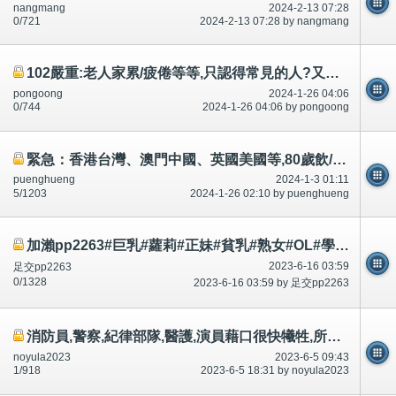
nangmang
2024-2-13 07:28
0/721
2024-2-13 07:28 by nangmang
102嚴重:老人家累/疲倦等等,只認得常見的人?又跟醫生講。出院,長期照顧的家人自己照顧
pongoong
2024-1-26 04:06
0/744
2024-1-26 04:06 by pongoong
緊急：香港台灣、澳門中國、英國美國等,80歲飲/喝8杯水?20歲40杯?
puenghueng
2024-1-3 01:11
5/1203
2024-1-26 02:10 by puenghueng
加瀨pp2263#巨乳#蘿莉#正妹#貧乳#熟女#OL#學生妹#全省外約
2023-6-16 03:59
足交pp2263
0/1328
2023-6-16 03:59 by 足交pp2263
消防員,警察,紀律部隊,醫護,演員藉口很快犧牲,所以需要大吻胸圍胸罩!慧慧？承認午餐、晚餐雞胸肉～
noyula2023
2023-6-5 09:43
1/918
2023-6-5 18:31 by noyula2023