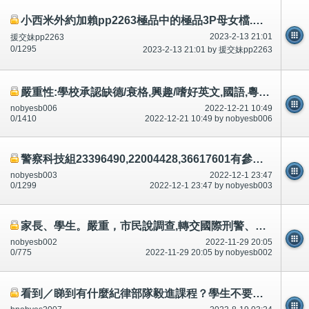
小西米外約加賴pp2263極品中的極品3P母女檔.巨乳H.K奶.熟女無套內射全台外約攻略！
2023-2-13 21:01
援交妹pp2263
0/1295
2023-2-13 21:01 by 援交妹pp2263
嚴重性:學校承認缺德/衰格,興趣/嗜好英文,國語,粵語書寫聆聽說話等等都錯,集體罷教？證明？取消舊生聚會
nobyesb006
2022-12-21 10:49
0/1410
2022-12-21 10:49 by nobyesb006
警察科技組23396490,22004428,36617601有參與有份,車禍殺人？論壇/討論區有講有說
nobyesb003
2022-12-1 23:47
0/1299
2022-12-1 23:47 by nobyesb003
家長、學生。嚴重，市民說調查,轉交國際刑警、聯合國刑警(警察)。如果有193個國家，好像/好似70億人？
nobyesb002
2022-11-29 20:05
0/775
2022-11-29 20:05 by nobyesb002
看到／睇到有什麼紀律部隊毅進課程？學生不要報讀！騙錢/呃錢？