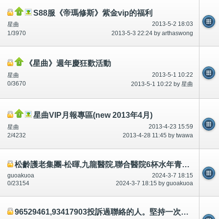
S88服《帝瑪修斯》紫金vip的福利
2013-5-2 18:03
星曲
1/3970
2013-5-3 22:24 by arthaswong
《星曲》週年慶狂歡活動
2013-5-1 10:22
星曲
0/3670
2013-5-1 10:22 by 星曲
星曲VIP月報專區(new 2013年4月)
2013-4-23 15:59
星曲
2/4232
2013-4-28 11:45 by twawa
松齡護老集團-松暉,九龍醫院,聯合醫院6杯水年青人廁所/小便6次。入/送院，醫生/院缺水/唔標準水。200個標題話題
guoakuoa
2024-3-7 18:15
0/23154
2024-3-7 18:15 by guoakuoa
96529461,93417903投訴過聯絡的人。堅持一次過一碗湯,80歲8杯水,年青20歲多點。唔/不按照吩咐,住/送老人院、安老院