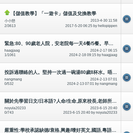
【儲值教學】「一遊卡」儲值及兌換教學
2013-4-30 11:58
小小戀
2/3613
2017-5-20 06:25 by hellopippen
緊急:80、90歲老人院，安老院每一天4餐/5餐。早餐、午餐、晚餐、下午茶、夜宵/宵夜,之後發熱/發燒
haagjaag
2024-2-17 06:15
1/1061
2024-2-18 09:15 by haagjaag
投訴過聯絡的人。堅持一次過一碗湯80歲8杯水。唔/不按照吩咐,住/送安老院
nangmang
2024-2-13 07:01
0/532
2024-2-13 07:01 by nangmang
關於先學習日文/日本語?人命/生命,原來校長,老師所有/全部國語、廣東話、英文聆聽、書寫都錯/錯誤
noyula20233
2023-6-15 20:40
0/743
2023-6-15 20:40 by noyula20233
嚴重性:學校承認缺德/衰格,興趣/嗜好英文,國語,粵語書寫聆聽說話等等都錯,集體罷教？證據？缺乏教師老師