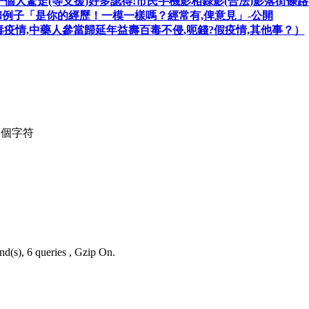
個人驚走(等支援)好多認得!市民手機影相錄影(合法)影落街條路
和例子「是你的經歷！一模一樣嗎？經常有,俾意見」-公開
毒疫情,中藥人參當歸延年益壽百毒不侵,呃錢?假疫情,其他事？）
個字符
nd(s), 6 queries , Gzip On.