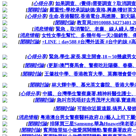
[
心得分享
]
如果調查、(覺得)需要調查？取消調查,
[
閒聊討論
]
嚴重性:學校承認缺德/衰格,興趣/嗜好
[
心得分享
]
生命,香港醫院,香港電台,馬撚勝、劉天
[
閒聊討論
]
教育局28910088,34273
[
消息情報
]
緊急，取消警記、老廉、線人綫人,獎
[
消息情報
]
女性女學生幫忙、多/幾年每一天2個銷售、傳
[
閒聊討論
]
+LINE：day588 #台灣外送茶 #台中約妹
[
心得分享
]
緊急,學生,家長,業主開會,18～50幾
[
閒聊討論
]
(更新)澳門賽馬會、警察吃壯陽藥、春藥
[
閒聊討論
]
王肇枝中學、香港教育大學、莫壽增會督中
[
閒聊討論
]
林大輝中學、慕光英文書院、香港大學老
[
心得分享
]
中國、台灣學生警察廉署,精神科醫生護士、
[
閒聊討論
]
急叫市民唔好去秀茂坪大商場,寶達商
[
閒聊討論
]
可能你近親遠親,搞男人發姣
[
消息情報
]
粤港澳台男女警察醫科政府,DJ藝人上司下屬
[
閒聊討論
]
排隊買三星Samsung,華為Huawei俾老
[
閒聊討論
]
賓周陰莖短小做愛屌閪幾勁,警察廉署政府,一