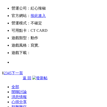
營運公司：紅心辣椒
官方網站：
按此進入
營運模式：不確定
可用點卡：CT CARD
遊戲類型：動作
遊戲風格：寫實,
遊戲下載：
1
2
3
4
5
下一頁
返 回
全部
閒聊討論
消息情報
心得分享
疑難雜症