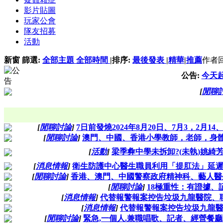
影片貼圖
玩家公會
隊友招募
活動
新窗
篩選:
全部主題
全部時間
|
排序:
最後發表
|
精華
|
推薦
作者
公告:
今天
[
閒聊
[
閒聊討論
]
7日前發燒2024年8月20日、7月3，2月14
[
閒聊討論
]
澳門、中國、香港小學教師，老師，身體無/
[
活動
]
梁季彜中學未拆卸?(未執)姚綺
[
消息情報
]
衛生防護中心醫生職員利用「提肛法」延遲
[
閒聊討論
]
香港、澳門、中國警察政府精神科、藝人醫生
[
閒聊討論
]
18極重性：有證據、
[
消息情報
]
代替報警報案控告垃圾九龍醫院、
[
消息情報
]
代替報警報案控告垃圾九龍
[
閒聊討論
]
緊急,一個人.兼職唱歌、記者、經營餐