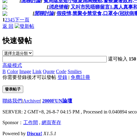
[
閒聊討論
]
賓周陰莖短小做愛屌閪幾勁,警察廉署政府,一
[
消息情報
]
又叫市民唔睇留言1.真人真事
[
閒聊討論
]
假疫情,禁聚令禁堂食,口罩令(冠狀病
1
2
3
4
5
下一頁
返 回
快速發帖
還可輸入
150
高級模式
B
Color
Image
Link
Quote
Code
Smilies
你需要登錄後才可以發帖
登錄
|
免費註冊
發表帖子
聯絡我們
|
Archiver
|
2000FUN論壇
SERVER: 2 GMT+8, 26-8-7 04:15 PM
, Processed in 0.040894 seco
Sponsor：
工作間
,
網頁寄存
Powered by
Discuz!
X1.5.1