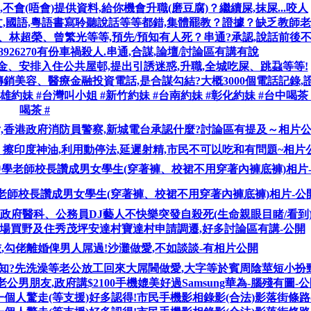
不會(唔會)提供資料,給你機會升職(磨豆腐)？繼續屎,抹屎...咬人
英文,國語,粵語書寫聆聽說話等等都錯,集體罷教？證據？缺乏教師
賜、林超榮、曾繁光等等,預先/預知有人死？串通?承認,說話前後
401,28926270有份車禍殺人.串通,合謀,論壇/討論區有講有說
金、安排入住公共屋邨,提出引誘迷惑,升職,全城吃屎、跳蝨等等!
銷美容、醫療金融投資電話,是合謀勾結?大概3000個電話記錄,證
 #高雄約妹 #台灣叫小姐 #新竹約妹 #台南約妹 #彰化約妹 #台中喝茶
喝茶 #
歲男女,香港政府消防員警察,新城電台承認什麼?討論區有提及～相片
、擦印度神油,利用動停法,延遲射精,市民不可以吃和有問題~相片
學老師校長讚成男女學生(穿著褲、校裙不用穿著內褲底褲)相片
師校長讚成男女學生(穿著褲、校裙不用穿著內褲底褲)相片-公
政府醫科、公務員DJ藝人不快樂突發自殺死(生命親眼目睹/看到)
場買野及住秀茂坪安達村寶達村申請調遷,好多討論區有講-公開
,勾佬離婚俾男人屌過!沙灘做愛,不如談談-有相片公開
知?先洗澡等老公放工回來大屌閪做愛,大字等於賓周陰莖短小扮
婆老公男朋友,政府講$2100手機媲美好過Samsung華為-腦殘有圖-
個人驚走(等支援)好多認得!市民手機影相錄影(合法)影落街條路