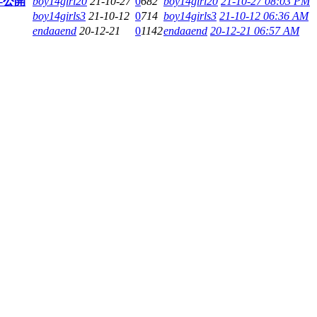
-公開
boy14girl20
21-10-27
0
682
boy14girl20
21-10-27 08:03 PM
boy14girls3
21-10-12
0
714
boy14girls3
21-10-12 06:36 AM
endaaend
20-12-21
0
1142
endaaend
20-12-21 06:57 AM