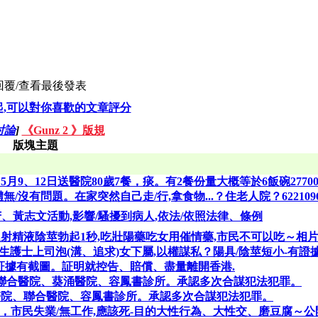
回覆/查看
最後發表
起,可以對你喜歡的文章評分
討論
]
《Gunz 2 》版規
版塊主題
、5月9、12日送醫院80歲7餐，痰。有2餐份量大概等於6飯碗27700
沒有問題。在家突然自己走/行,拿食物...？住老人院？6221096
芳、黃志文活動,影響/騷擾到病人,依法/依照法律、條例
射精液陰莖勃起1秒,吃壯陽藥吃女用催情藥,市民不可以吃～相
護士上司泡(溝、追求)女下屬,以權謀私？陽具/陰莖短小-有證
証據有截圖。証明就控告、賠償、盡量離開香港.
聯合醫院、葵涌醫院、容鳳書診所。承認多次合謀犯法犯罪。
醫院、聯合醫院、容鳳書診所。承認多次合謀犯法犯罪。
廳，市民失業/無工作,應該死-目的大性行為、大性交、磨豆腐～公