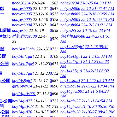
nobc20234
23-3-24
1
587
nobc20234
23-3-25 04:30 PM
老師
nobyesb006
22-12-21
0
647
nobyesb006
22-12-21 06:41 AM
不一
nobyesb005
22-12-16
0
577
nobyesb005
22-12-16 06:59 AM
nobyesb005
22-12-10
0
578
nobyesb005
22-12-10 09:13 PM
nobyesb004
22-12-2
0
647
nobyesb004
22-12-2 01:21 AM
/証據
nobyesb5
22-10-19
0
638
nobyesb5
22-10-19 09:23 PM
 #台北
外送賴day588
22-4-
外送賴day588
22-4-23 01:51
0
529
23
AM
boy14ss53girl
22-1-28 08:42
公開
boy14ss53girl
22-1-28
0
711
AM
公開
boy14s41girl
22-1-1
0
709
boy14s41girl
22-1-1 05:03 PM
boy14s17girl
21-12-23 09:23
-公開
boy14s17girl
21-12-23
0
673
AM
boy14s17girl
21-12-23 06:32
開
boy14s17girl
21-12-23
0
712
AM
-公開
boy14s8girl
21-12-17
0
687
boy14s8girl
21-12-17 05:10 AM
girl15boy14
21-11-22
0
696
girl15boy14
21-11-22 10:34 PM
boy14girls001
21-11-5 04:28
boy14girls001
21-11-5
0
696
AM
勁-公開
boy14girl27
21-11-1
0
723
boy14girl27
21-11-1 04:54 AM
公開
boy14girls23
21-10-23
1
733
boy14girl22
21-10-30 06:36 PM
-公開
boy14girl20
21-10-27
0
691
boy14girl20
21-10-27 08:42 PM