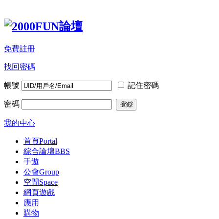
免費註冊
找回密碼
帳號
記住密碼
密碼
登錄
我的中心
首頁
Portal
綜合論壇
BBS
手遊
公會
Group
空間
Space
網頁遊戲
應用
購物