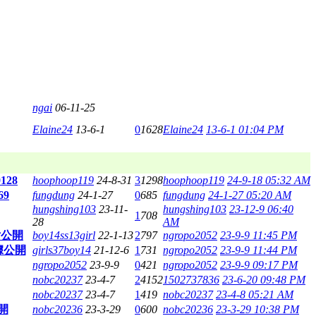
ngai
06-11-25
Elaine24
13-6-1
0
1628
Elaine24
13-6-1 01:04 PM
128
hoophoop119
24-8-31
3
1298
hoophoop119
24-9-18 05:32 AM
9
fungdung
24-1-27
0
685
fungdung
24-1-27 05:20 AM
hungshing103
23-11-
hungshing103
23-12-9 06:40
1
708
28
AM
片公開
boy14ss13girl
22-1-13
2
797
ngropo2052
23-9-9 11:45 PM
據公開
girls37boy14
21-12-6
1
731
ngropo2052
23-9-9 11:44 PM
ngropo2052
23-9-9
0
421
ngropo2052
23-9-9 09:17 PM
nobc20237
23-4-7
2
4152
1502737836
23-6-20 09:48 PM
nobc20237
23-4-7
1
419
nobc20237
23-4-8 05:21 AM
開
nobc20236
23-3-29
0
600
nobc20236
23-3-29 10:38 PM