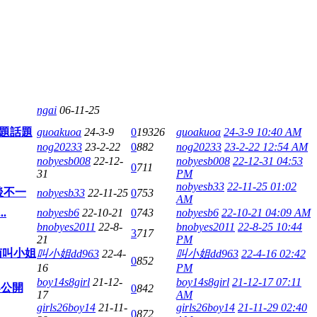
ngai
06-11-25
標題話題
guoakuoa
24-3-9
0
19326
guoakuoa
24-3-9 10:40 AM
nog20233
23-2-22
0
882
nog20233
23-2-22 12:54 AM
nobyesb008
22-12-
nobyesb008
22-12-31 04:53
0
711
31
PM
nobyesb33
22-11-25 01:02
後不一
nobyesb33
22-11-25
0
753
AM
.
nobyesb6
22-10-21
0
743
nobyesb6
22-10-21 04:09 AM
bnobyes2011
22-8-
bnobyes2011
22-8-25 10:44
3
717
21
PM
台南叫小姐
叫小姐dd963
22-4-
叫小姐dd963
22-4-16 02:42
0
852
16
PM
boy14s8girl
21-12-
boy14s8girl
21-12-17 07:11
-公開
0
842
17
AM
girls26boy14
21-11-
girls26boy14
21-11-29 02:40
0
872