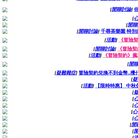
[
閒聊討論
]
[
[
閒聊
[
閒聊討論
]
千尋茶樂園 特別的
[
活動
]
《冒險
[
閒聊討論
]
《冒險契約
[
活動
]
《冒險契約》瘋
[
閒
[
疑難雜症
]
冒險契約兌換不到金幣..攪什麼
[
疑
[
活動
]
【限時特惠】 中秋
[
[
[
[
心
[
[
閒
[
[