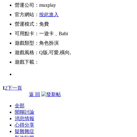
營運公司：muxplay
官方網站：
按此進入
營運模式：免費
可用點卡：一遊卡﹑Babi
遊戲類型：角色扮演
遊戲風格：Q版,可愛,橫向,
遊戲下載：
1
2
下一頁
返 回
全部
閒聊討論
消息情報
心得分享
疑難雜症