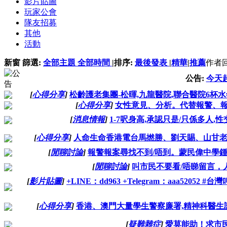
影片貼圖
玩家公會
隊友招募
其他
活動
新窗
篩選:
全部主題
全部時間
|
排序:
最後發表
|
精華
|
推薦
作者
公告:
今天
[
心得分享
]
松齡護老集團-松暉,九龍醫院,聯合醫院6杯水
[
心得分享
]
女性意見、分析。代替報警、報案
[
消息情報
]
1-7呎身高,承認只是/只係多人
[
心得分享
]
人命生命香港電台馬撚勝、劉天賜、山甘老
[
閒聊討論
]
報警報案尋找不到/唔到。蒙民偉中學鍾燕
[
閒聊討論
]
叫市民不要看/唔睇留言，
[
影片貼圖
]
+LINE：dd963 +Telegram：aaa52
[
心得分享
]
香港、澳門大量學生警察廉署,精神科醫生護
[
疑難雜症
]
愛莫能助！求市民