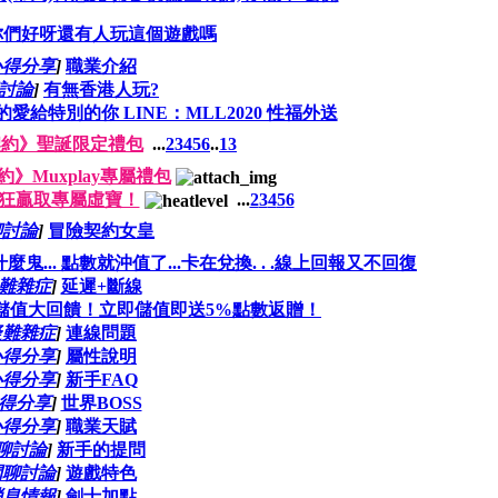
你們好呀還有人玩這個遊戲嗎
心得分享
]
職業介紹
討論
]
有無香港人玩?
愛給特別的你 LINE：MLL2020 性福外送
契約》聖誕限定禮包
...
2
3
4
5
6
..
13
》Muxplay專屬禮包
狂贏取專屬虛寶！
...
2
3
4
5
6
聊討論
]
冒險契約女皇
鬼... 點數就沖值了...卡在兌換. . .線上回報又不回復
難雜症
]
延遲+斷線
儲值大回饋！立即儲值即送5%點數返贈！
疑難雜症
]
連線問題
心得分享
]
屬性說明
心得分享
]
新手FAQ
得分享
]
世界BOSS
心得分享
]
職業天賦
聊討論
]
新手的提問
閒聊討論
]
遊戲特色
消息情報
]
劍士加點