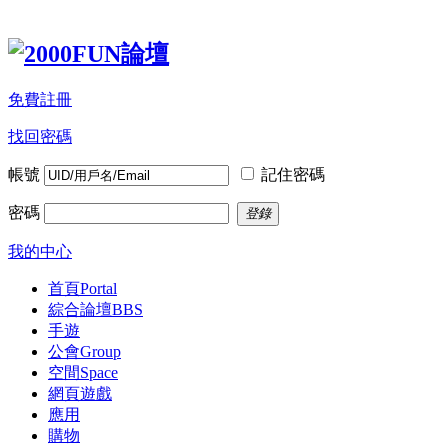
免費註冊
找回密碼
帳號
記住密碼
密碼
登錄
我的中心
首頁
Portal
綜合論壇
BBS
手遊
公會
Group
空間
Space
網頁遊戲
應用
購物