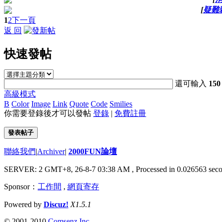
[
疑難
1
2
下一頁
返 回
快速發帖
還可輸入
150
高級模式
B
Color
Image
Link
Quote
Code
Smilies
你需要登錄後才可以發帖
登錄
|
免費註冊
發表帖子
聯絡我們
|
Archiver
|
2000FUN論壇
SERVER: 2 GMT+8, 26-8-7 03:38 AM
, Processed in 0.026563 seco
Sponsor：
工作間
,
網頁寄存
Powered by
Discuz!
X1.5.1
© 2001-2010
Comsenz Inc.