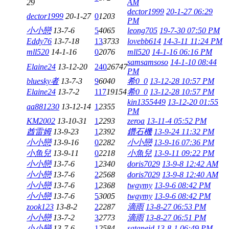
29
AM
dector1999
20-1-27 06:29
dector1999
20-1-27
0
1203
PM
小小戀
13-7-6
5
4065
leong705
19-7-30 07:50 PM
Eddy76
13-7-18
13
3733
lovebb614
14-3-11 11:24 PM
mll520
14-1-16
0
2076
mll520
14-1-16 06:16 PM
samsamsoso
14-1-10 08:44
Elaine24
13-12-20
240
26747
PM
bluesky者
13-7-3
9
6040
希0_0
13-12-28 10:57 PM
Elaine24
13-7-2
117
19154
希0_0
13-12-28 10:57 PM
kin1355449
13-12-20 01:55
aa881230
13-12-14
1
2355
PM
KM2002
13-10-31
1
2293
zeroa
13-11-4 05:52 PM
酋雷姆
13-9-23
1
2392
鑽石機
13-9-24 11:32 PM
小小戀
13-9-16
0
2282
小小戀
13-9-16 07:36 PM
小魚兒
13-9-11
0
2218
小魚兒
13-9-11 09:22 PM
小小戀
13-7-6
1
2340
doris7029
13-9-8 12:42 AM
小小戀
13-7-6
2
2568
doris7029
13-9-8 12:40 AM
小小戀
13-7-6
1
2368
twgymy
13-9-6 08:42 PM
小小戀
13-7-6
5
3005
twgymy
13-9-6 08:42 PM
zook123
13-8-2
2
2287
滴雨
13-8-27 06:53 PM
小小戀
13-7-2
3
2773
滴雨
13-8-27 06:51 PM
小小戀
13-7-6
1
2584
sataneid
13-8-1 06:49 PM