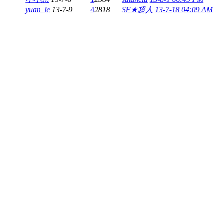
yuan_le
13-7-9
4
2818
SF★超人
13-7-18 04:09 AM