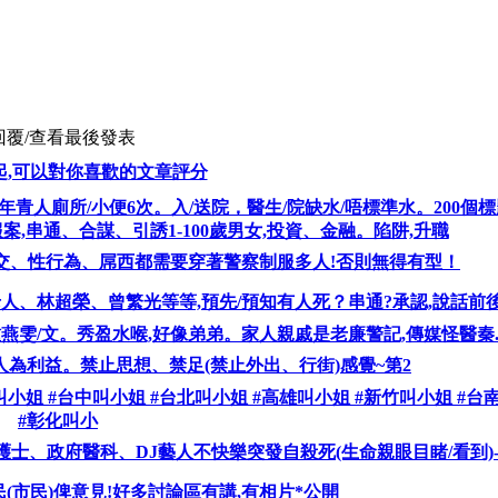
回覆/查看
最後發表
起,可以對你喜歡的文章評分
年青人廁所/小便6次。入/送院，醫生/院缺水/唔標準水。200個
,串通、合謀、引誘1-100歲男女,投資、金融。陷阱,升職
,性交、性行為、屌西都需要穿著警察制服多人!否則無得有型！
人、林超榮、曾繁光等等,預先/預知有人死？串通?承認,說話前
雯/文。秀盈水喉,好像弟弟。家人親戚是老廉警記,傳媒怪醫秦..
人為利益。禁止思想、禁足(禁止外出、行街)感覺~第2
052 #台灣叫小姐 #台中叫小姐 #台北叫小姐 #高雄叫小姐 #新竹叫小姐 #
#彰化叫小
士、政府醫科、DJ藝人不快樂突發自殺死(生命親眼目睹/看到)
(市民)俾意見!好多討論區有講,有相片*公開