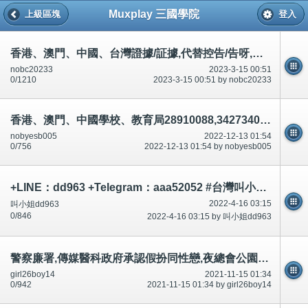
Muxplay 三國學院
上級區塊
登入
香港、澳門、中國、台灣證據/証據,代替控告/告呀,賠償索償生活.誰/那人,升職20萬,跟我無/沒關係
nobc20233
2023-3-15 00:51
0/1210
2023-3-15 00:51 by nobc20233
香港、澳門、中國學校、教育局28910088,34273401,28926270有份車禍殺人.(說話前後不一)串通,合謀,論壇/討論區有講有說
nobyesb005
2022-12-13 01:54
0/756
2022-12-13 01:54 by nobyesb005
+LINE：dd963 +Telegram：aaa52052 #台灣叫小姐 #台中叫小姐 #台北叫小姐 #高雄叫小姐 #新竹叫小姐 #台南叫小姐 #彰化叫小
2022-4-16 03:15
叫小姐dd963
0/846
2022-4-16 03:15 by 叫小姐dd963
警察廉署,傳媒醫科政府承認假扮同性戀,夜總會公園私家車,沙灘脫光裸體引誘迷惑市民,不可以豁免犯法和升職
girl26boy14
2021-11-15 01:34
0/942
2021-11-15 01:34 by girl26boy14