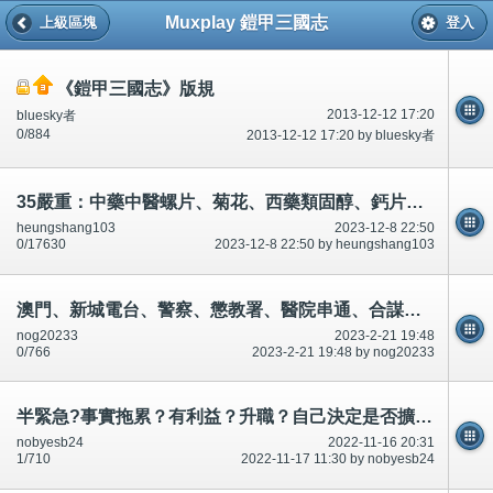
Muxplay 鎧甲三國志
上級區塊
登入
《鎧甲三國志》版規
2013-12-12 17:20
bluesky者
0/884
2013-12-12 17:20 by bluesky者
35嚴重：中藥中醫螺片、菊花、西藥類固醇、鈣片等,可驅寒、不老抗體防毒、顏面顏射、養顏等？意見?
heungshang103
2023-12-8 22:50
0/17630
2023-12-8 22:50 by heungshang103
澳門、新城電台、警察、懲教署、醫院串通、合謀犯法犯罪。坐牢坐監/懲教署,需要釋放罪犯犯人,放人～公開
nog20233
2023-2-21 19:48
0/766
2023-2-21 19:48 by nog20233
半緊急?事實拖累？有利益？升職？自己決定是否擴散.市民知道。
nobyesb24
2022-11-16 20:31
1/710
2022-11-17 11:30 by nobyesb24