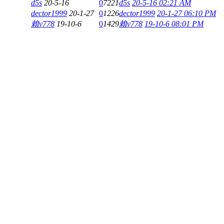
d5s
20-5-16
0
7221
d5s
20-5-16 02:21 AM
dector1999
20-1-27
0
1226
dector1999
20-1-27 06:10 PM
賴v778
19-10-6
0
1429
賴v778
19-10-6 08:01 PM