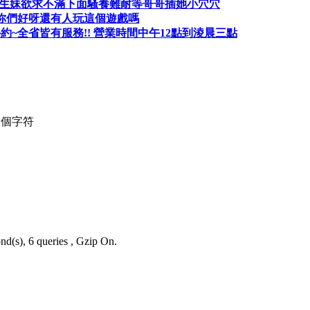
 悶騷學生妹欲求不滿下面騷養難耐等哥哥插她小穴穴
你們好呀還有人玩這個遊戲嗎
 全台外約~全省皆有服務!! 營業時間中午12點到淩晨三點
個字符
nd(s), 6 queries , Gzip On.