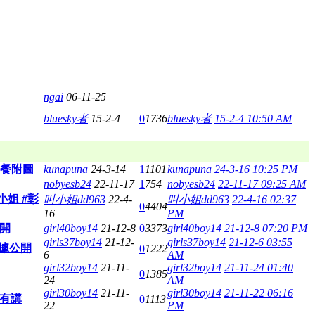
ngai
06-11-25
bluesky者
15-2-4
0
1736
bluesky者
15-2-4 10:50 AM
6餐附圖
kunapuna
24-3-14
1
1101
kunapuna
24-3-16 10:25 PM
nobyesb24
22-11-17
1
754
nobyesb24
22-11-17 09:25 AM
小姐 #彰
叫小姐dd963
22-4-
叫小姐dd963
22-4-16 02:37
0
4404
16
PM
開
girl40boy14
21-12-8
0
3373
girl40boy14
21-12-8 07:20 PM
girls37boy14
21-12-
girls37boy14
21-12-6 03:55
據公開
0
1222
6
AM
girl32boy14
21-11-
girl32boy14
21-11-24 01:40
0
1385
24
AM
girl30boy14
21-11-
girl30boy14
21-11-22 06:16
區有講
0
1113
22
PM