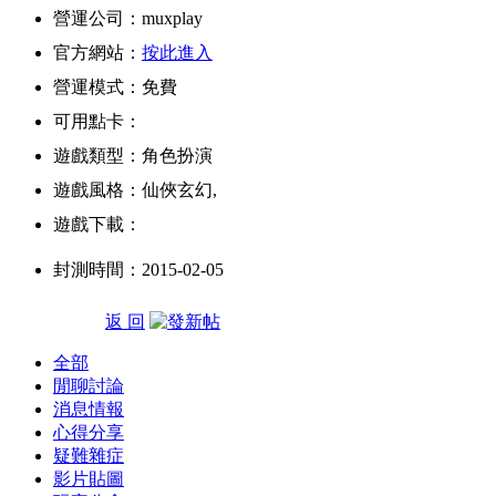
營運公司：muxplay
官方網站：
按此進入
營運模式：免費
可用點卡：
遊戲類型：角色扮演
遊戲風格：仙俠玄幻,
遊戲下載：
封測時間：2015-02-05
返 回
全部
閒聊討論
消息情報
心得分享
疑難雜症
影片貼圖