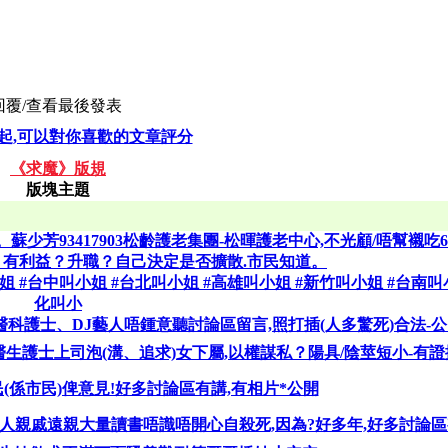
回覆/查看
最後發表
起,可以對你喜歡的文章評分
《求魔》版規
版塊主題
蘇少芳93417903松齡護老集團-松暉護老中心,不光顧/唔幫襯吃
？有利益？升職？自己決定是否擴散.市民知道。
 #台灣叫小姐 #台中叫小姐 #台北叫小姐 #高雄叫小姐 #新竹叫小姐 #台南叫
化叫小
科護士、DJ藝人唔鍾意聽討論區留言,照打插(人多驚死)合法-公
護士上司泡(溝、追求)女下屬,以權謀私？陽具/陰莖短小-有證
(係市民)俾意見!好多討論區有講,有相片*公開
家人親戚遠親大量讀書唔識唔開心自殺死,因為?好多年,好多討論