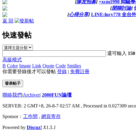
[
隊友招募
]
+xcm1998
[
閒聊討論
]
[
心得分享
]
LINE:lucy778
返 回
快速發帖
還可輸入
150
高級模式
B
Color
Image
Link
Quote
Code
Smilies
你需要登錄後才可以發帖
登錄
|
免費註冊
發表帖子
聯絡我們
|
Archiver
|
2000FUN論壇
SERVER: 2 GMT+8, 26-8-7 02:57 AM
, Processed in 0.027309 seco
Sponsor：
工作間
,
網頁寄存
Powered by
Discuz!
X1.5.1