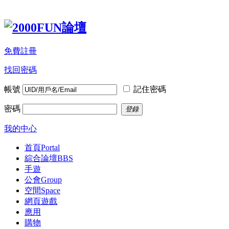
免費註冊
找回密碼
帳號
記住密碼
密碼
登錄
我的中心
首頁
Portal
綜合論壇
BBS
手遊
公會
Group
空間
Space
網頁遊戲
應用
購物