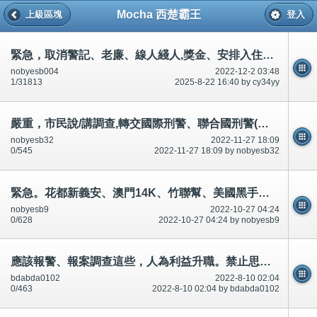
Mocha 西楚霸王
上級區塊
登入
緊急，取消警記、老廉、線人綫人,獎金、安排入住公共屋邨,提出引誘迷惑,升職,全城吃屎、跳蝨等等!
nobyesb004
2022-12-2 03:48
1/31813
2025-8-22 16:40 by cy34yy
嚴重，市民說/講調查,轉交國際刑警、聯合國刑警(警察)。如果有193個國家，好像/好似70億人？
nobyesb32
2022-11-27 18:09
0/545
2022-11-27 18:09 by nobyesb32
緊急。花都新義安、澳門14K、竹聯幫、美國黑手黨，2000Fun論壇全部/所有男女、學生、全城市民求助。公開
nobyesb9
2022-10-27 04:24
0/628
2022-10-27 04:24 by nobyesb9
應該報警、報案調查這些，人為利益升職。禁止思想，禁足(禁止外出、去街)又叫市民不要看/唔好睇(1)短片、相片
bdabda0102
2022-8-10 02:04
0/463
2022-8-10 02:04 by bdabda0102