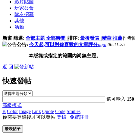
影片貼圖
玩家公會
隊友招募
其他
活動
新窗
篩選:
全部主題
全部時間
|
排序:
最後發表
|
精華
|
推薦
作者
公告:
今天起,可以對你喜歡的文章評分
ngai
06-11-25
本版塊或指定的範圍內尚無主題。
返 回
快速發帖
還可輸入
150
高級模式
B
Color
Image
Link
Quote
Code
Smilies
你需要登錄後才可以發帖
登錄
|
免費註冊
發表帖子