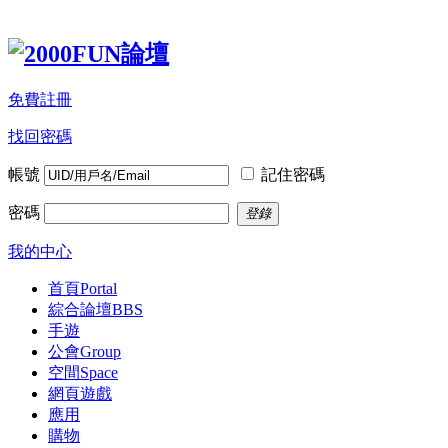
免費註冊
找回密碼
帳號
記住密碼
密碼
登錄
我的中心
首頁
Portal
綜合論壇
BBS
手遊
公會
Group
空間
Space
網頁遊戲
應用
購物