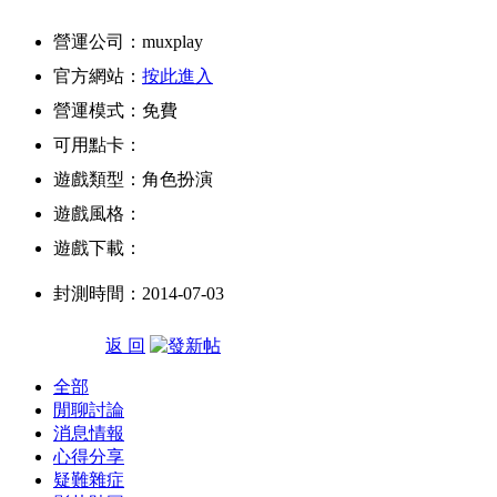
營運公司：muxplay
官方網站：
按此進入
營運模式：免費
可用點卡：
遊戲類型：角色扮演
遊戲風格：
遊戲下載：
封測時間：2014-07-03
返 回
全部
閒聊討論
消息情報
心得分享
疑難雜症