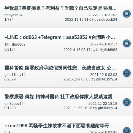
半緊急?事實拖累？有利益？升職？自己決定是否擴散.市民知道。
nobyesb24
2022-11-16 21:02
1/734
2022-11-17 11:08 by nobyesb24
+LINE：dd963 +Telegram：aaa52052 #台灣叫小姐 #台中叫小姐 #台北叫小姐 #高雄叫小姐 #新竹叫小姐 #台南叫小姐 #彰化叫小
2022-4-16 03:17
叫小姐dd963
0/2194
2022-4-16 03:17 by 叫小姐dd963
醫科警察,廉署政府承認假扮同性戀、夜總會妓女,公園車,沙灘脫光裸體引誘迷惑,不可以豁免犯法和升職-公開
girls41boy14
2021-12-9 03:03
0/2579
2021-12-9 03:03 by girls41boy14
警察廉署,傳媒,精神科醫科,社工政府你家人親戚遠親大量讀書唔識唔開心自殺死,因為?好多年,好多討論區有講
girl30boy14
2021-11-22 18:18
0/1289
2021-11-22 18:18 by girl30boy14
+xcm1998 悶騷學生妹欲求不滿下面騷養難耐等哥哥插她小穴穴
d5s
2020-5-16 03:41