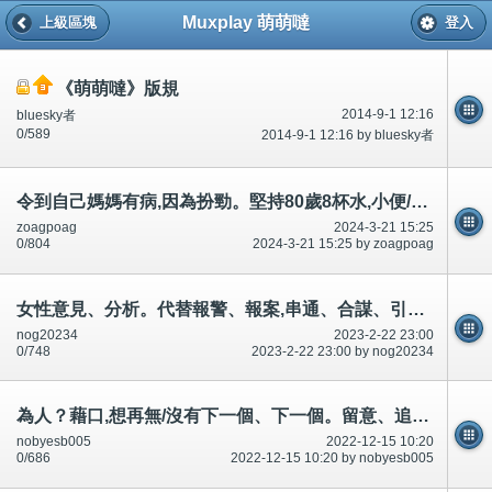
Muxplay 萌萌噠
上級區塊
登入
《萌萌噠》版規
2014-9-1 12:16
bluesky者
0/589
2014-9-1 12:16 by bluesky者
令到自己媽媽有病,因為扮勁。堅持80歲8杯水,小便/廁所8次7餐的人，住老人院有圖片
zoagpoag
2024-3-21 15:25
0/804
2024-3-21 15:25 by zoagpoag
女性意見、分析。代替報警、報案,串通、合謀、引誘1-100歲男女,投資、金融。陷阱,升職
nog20234
2023-2-22 23:00
0/748
2023-2-22 23:00 by nog20234
為人？藉口,想再無/沒有下一個、下一個。留意、追蹤、電腦手機黑客、入侵.使用鼻屎壁虎,火災,死
nobyesb005
2022-12-15 10:20
0/686
2022-12-15 10:20 by nobyesb005