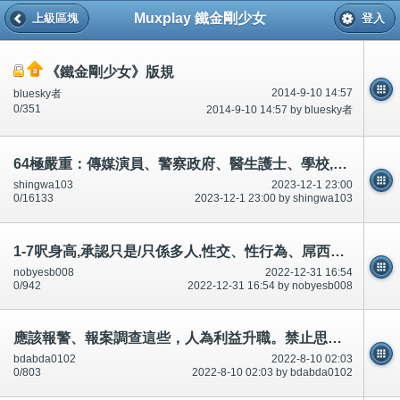
Muxplay 鐵金剛少女
上級區塊
登入
《鐵金剛少女》版規
2014-9-10 14:57
bluesky者
0/351
2014-9-10 14:57 by bluesky者
64極嚴重：傳媒演員、警察政府、醫生護士、學校,需要知道說/講過什麼、動向,因為升職等等～
shingwa103
2023-12-1 23:00
0/16133
2023-12-1 23:00 by shingwa103
1-7呎身高,承認只是/只係多人,性交、性行為、屌西都需要穿著警察制服多人!否則無得有型！
nobyesb008
2022-12-31 16:54
0/942
2022-12-31 16:54 by nobyesb008
應該報警、報案調查這些，人為利益升職。禁止思想，禁足(禁止外出、去街)又叫市民不要看/唔好睇(1)短片、相片
bdabda0102
2022-8-10 02:03
0/803
2022-8-10 02:03 by bdabda0102