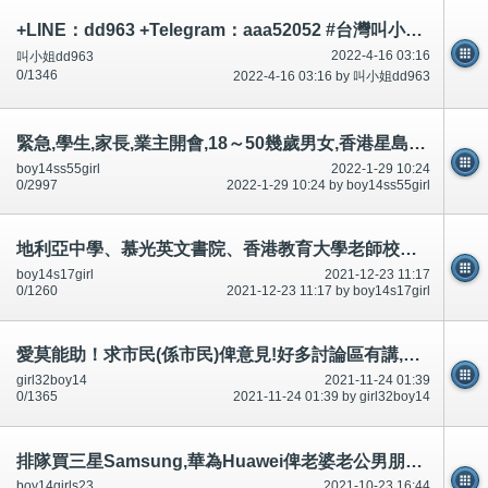
+LINE：dd963 +Telegram：aaa52052 #台灣叫小姐 #台中叫小姐 #台北叫小姐 #高雄叫小姐 #新竹叫小姐 #台南叫小姐 #彰化叫小
2022-4-16 03:16
叫小姐dd963
0/1346
2022-4-16 03:16 by 叫小姐dd963
緊急,學生,家長,業主開會,18～50幾歲男女,香港星島日報,明報,大公報,頭條日報承認什麼?討論區有提及～相片公開
boy14ss55girl
2022-1-29 10:24
0/2997
2022-1-29 10:24 by boy14ss55girl
地利亞中學、慕光英文書院、香港教育大學老師校長讚成男女學生(穿著褲、校裙不用穿著內褲底褲)相片-公開
boy14s17girl
2021-12-23 11:17
0/1260
2021-12-23 11:17 by boy14s17girl
愛莫能助！求市民(係市民)俾意見!好多討論區有講,有相片*公開
girl32boy14
2021-11-24 01:39
0/1365
2021-11-24 01:39 by girl32boy14
排隊買三星Samsung,華為Huawei俾老婆老公男朋友,政府講$2100手機媲美好過Samsung華為-腦殘有圖-公開
boy14girls23
2021-10-23 16:44