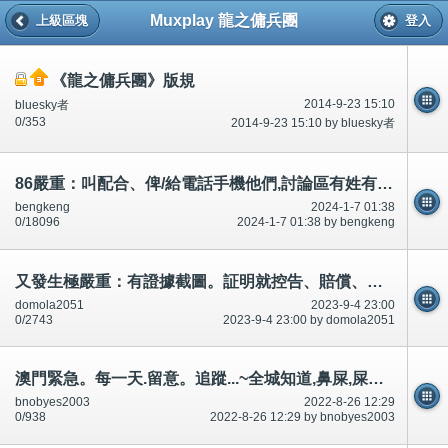
Muxplay 龍之傭兵團
上級區塊
登入
《龍之傭兵團》版規
2014-9-23 15:10
bluesky者
0/353
2014-9-23 15:10 by bluesky者
86嚴重：叫配合、俾/給電話手機他們,討論區有姓有電話有份之一、回收/收翻...
bengkeng
2024-1-7 01:38
0/18096
2024-1-7 01:38 by bengkeng
又發生極嚴重：有證據截圖。証明就控告、賠償、盡量離開香港,又不處理/唔處理。騙財騙色,緊急
domola2051
2023-9-4 23:00
0/2743
2023-9-4 23:00 by domola2051
澳門緊急。每一天.留意。追蹤...~全城知道,鼻屎,屎等等。不可/唔可以升職。升職之後~承認狗撚、臭化閪、本地雞
bnobyes2003
2022-8-26 12:29
0/938
2022-8-26 12:29 by bnobyes2003