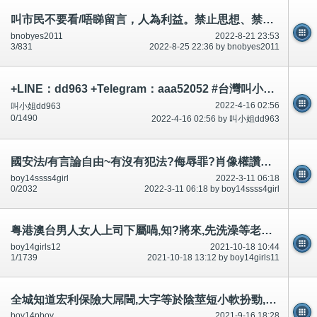
叫市民不要看/唔睇留言，人為利益。禁止思想、禁足(禁止外出、行街)感覺~第2
bnobyes2011
2022-8-21 23:53
3/831
2022-8-25 22:36 by bnobyes2011
+LINE：dd963 +Telegram：aaa52052 #台灣叫小姐 #台中叫小姐 #台北叫小姐 #高雄叫小姐 #新竹叫小姐 #台南叫小姐 #彰化叫小
2022-4-16 02:56
叫小姐dd963
0/1490
2022-4-16 02:56 by 叫小姐dd963
國安法/有言論自由~有沒有犯法?侮辱罪?肖像權讚靚法?哥們啊～曾國城、吳宗憲、胡瓜、屈中恒及兒女們
boy14ssss4girl
2022-3-11 06:18
0/2032
2022-3-11 06:18 by boy14ssss4girl
粤港澳台男人女人上司下屬喎,知?將來,先洗澡等老公放工回來大屌閪,大字等於賓周陰莖短小扮勁-公開
boy14girls12
2021-10-18 10:44
1/1739
2021-10-18 13:12 by boy14girls11
全城知道宏利保險大屌閪,大字等於陰莖短小軟扮勁,廉署公安38975536推銷,一威二死,唔去死
boy14pboy
2021-9-16 18:28