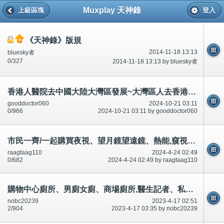
Muxplay 天神錄
上級區塊
登入
《天神錄》版規
2014-11-18 13:13
bluesky者
0/327
2014-11-18 13:13 by bluesky者
香港人醫院去中國大陸大灣區發展~大灣區人去香港取西經(吸收經驗/學習)。好害怕/好驚?贈醫施藥～不如全世界？
gooddoctor060
2024-10-21 03:11
0/966
2024-10-21 03:11 by gooddoctor060
市民一齊/一起購買夜視、望月鏡望遠鏡、熱能,窺視、看/睇鄰居、大廈,合法。好多論壇有提及、講,總之可以
raagtaag110
2024-4-24 02:49
0/682
2024-4-24 02:49 by raagtaag110
購物中心廁所、男廁女廁、商場廁所,醫生記者、私家偵探衣服、手錶、鈕扣、針孔攝影機偷偷錄影、影相-公開
nobc20239
2023-4-17 02:51
2/904
2023-4-17 03:35 by nobc20239