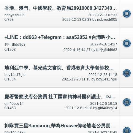
香港、澳門、中國學校、教育局28910088,34273401,28926270有份車禍殺人.(說話前後不一)串通,合謀,論壇/討論區有講有說
nobyesb005
2022-12-13 02:33
0/793
2022-12-13 02:33 by nobyesb005
+LINE：dd963 +Telegram：aaa52052 #台灣叫小姐 #台中叫小姐 #台北叫小姐 #高雄叫小姐 #新竹叫小姐 #台南叫小姐 #彰化叫小
2022-4-16 14:37
叫小姐dd963
0/1208
2022-4-16 14:37 by 叫小姐dd963
地利亞中學、慕光英文書院、香港教育大學老師校長讚成男女學生(穿著褲、校裙不用穿著內褲底褲)相片-公開
boy14s17girl
2021-12-23 11:18
0/1654
2021-12-23 11:18 by boy14s17girl
廉署警察政府公務員,社工國家精神科醫科護士、DJ藝人唔鍾意聽討論區留言,照打插(人多驚死)合法-公開
girl40boy14
2021-12-8 19:18
0/1453
2021-12-8 19:18 by girl40boy14
排隊買三星Samsung,華為Huawei俾老婆老公男朋友,政府講$2100手機媲美好過Samsung華為-腦殘有圖-公開
boy14girls23
2021-10-23 16:42