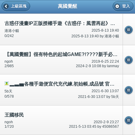
萬國覺醒
上級區塊
登入
古惑仔漫畫IP正版授權手遊《古惑仔：風雲再起》預約今日全面開放！​
2025-8-13 19:40
港港小貓
0/242
2025-8-13 19:40 by 港港小貓
【萬國覺醒】很有特色的起城GAME?!????新手必看~幫助你輕鬆渡過新手期
ngoh
2019-6-25 22:24
2/985
2024-2-9 10:08 by lanmay
▂▃▅各種手遊便宜代充代練,初始帳,成品號 官網: www.hkgame520.com
2021-6-30 13:07
5b天
0/578
2021-6-30 13:07 by 5b天
王國移民
ngoh
2020-2-9 23:27
1/720
2021-5-13 03:45 by 45086567