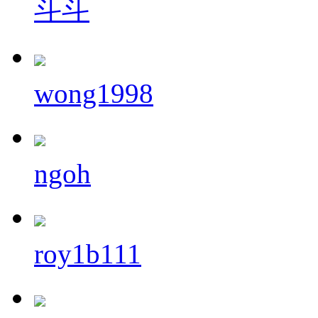
斗斗
wong1998
ngoh
roy1b111