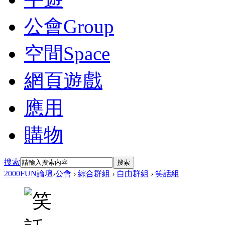
公會
Group
空間
Space
網頁遊戲
應用
購物
搜索
搜索
2000FUN論壇
›
公會
›
綜合群組
›
自由群組
›
笑話組