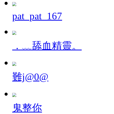
pat_pat_167
．﹏舔血精靈。
難j@0@
鬼整你