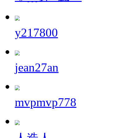
y217800
jean27an
mvpmvp778