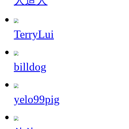
人造人
TerryLui
billdog
yelo99pig