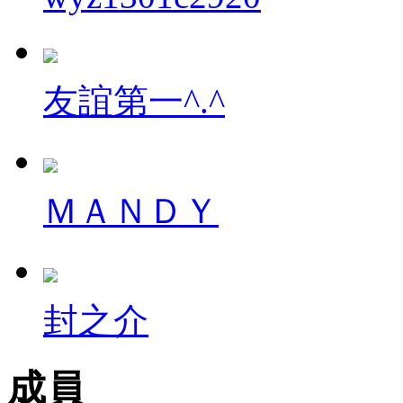
友誼第一^.^
ＭＡＮＤＹ
封之介
成員