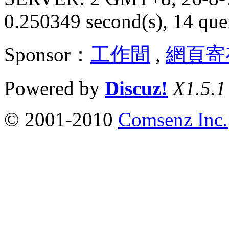
0.250349 second(s), 14 quer
Sponsor：
工作間
,
網頁寄
Powered by
Discuz!
X1.5.1
© 2001-2010
Comsenz Inc.