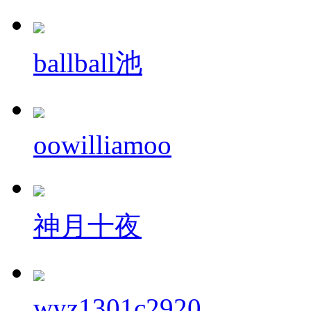
ballball池
oowilliamoo
神月十夜
wyz1301c2920