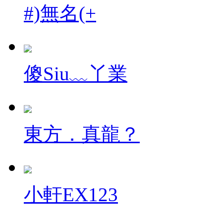
#)無名(+
傻Siu﹏丫業
東方．真龍？
小軒EX123