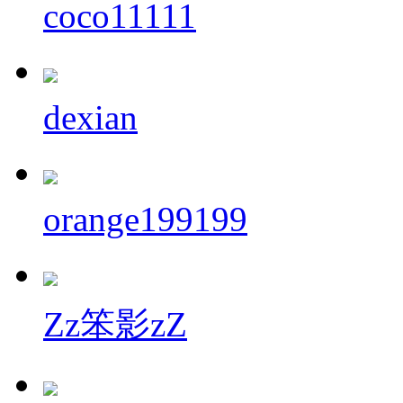
coco11111
dexian
orange199199
Zz笨影zZ