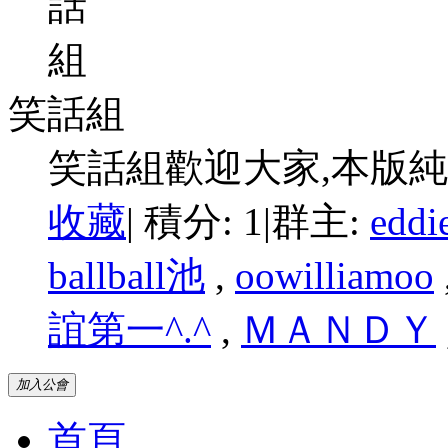
笑話組
笑話組歡迎大家,本版純
收藏
|
積分: 1
|
群主:
eddi
ballball池
,
oowilliamoo
誼第一^.^
,
ＭＡＮＤＹ
加入公會
首頁