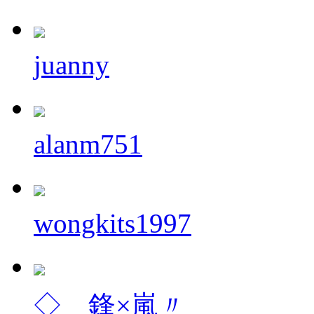
juanny
alanm751
wongkits1997
◇﹍鋒×嵐〃