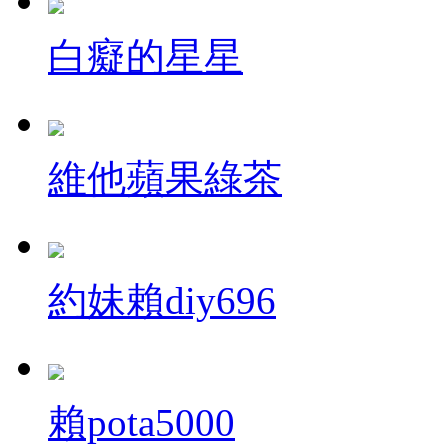
白癡的星星
維他蘋果綠茶
約妹賴diy696
賴pota5000