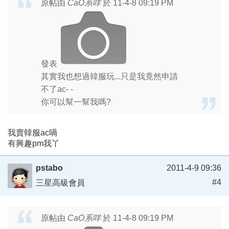
原帖由
CaO系咩
於 11-4-8 09:19 PM
發表
其實我也想過韓服玩...只是我竟然申請
不了ac- -
你可以幫一幫我嗎?
我賣韓服ac喎
有興趣pm我丫
pstabo
2011-4-9 09:36
#4
三星高級會員
原帖由
CaO系咩
於 11-4-8 09:19 PM