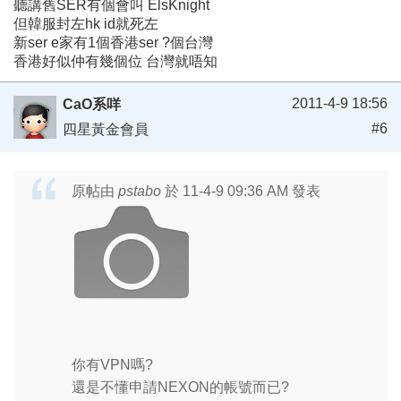
聽講舊SER有個會叫 ElsKnight
但韓服封左hk id就死左
新ser e家有1個香港ser ?個台灣
香港好似仲有幾個位 台灣就唔知
2011-4-9 18:56
CaO系咩
#6
四星黃金會員
原帖由
pstabo
於 11-4-9 09:36 AM 發表
你有VPN嗎?
還是不懂申請NEXON的帳號而已?