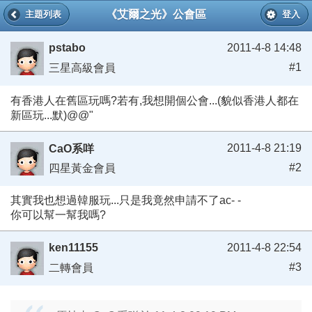
《艾爾之光》公會區
主題列表
登入
pstabo
2011-4-8 14:48
#1
三星高級會員
有香港人在舊區玩嗎?若有,我想開個公會...(貌似香港人都在
新區玩...默)@@"
2011-4-8 21:19
CaO系咩
#2
四星黃金會員
其實我也想過韓服玩...只是我竟然申請不了ac- -
你可以幫一幫我嗎?
ken11155
2011-4-8 22:54
#3
二轉會員