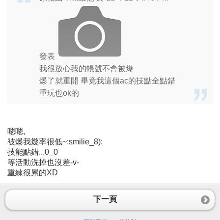
發表
我很放心我的帳號不會被爆
爆了就重開 畢竟我這個ac的技點全點錯
重玩也ok的
嗯嗯,
被爆我幾率很低~:smilie_8):
技能點錯...0_0
等活動洗掉也沒差-v-
重練很累的XD
下一頁