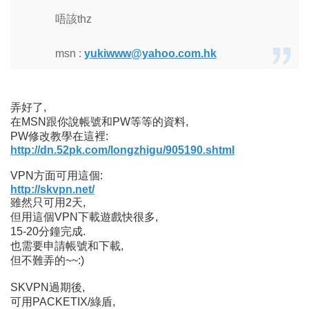
唔該thz
msn :
yukiwww@yahoo.com.hk
弄好了,
在MSN跟你說帳號和PW等等的資料,
PW修改教學在這裡:
http://dn.52pk.com/longzhigu/905190.shtml
VPN方面可用這個:
http://skvpn.net/
雖然只可用2天,
但用這個VPN下載遊戲快很多,
15-20分鐘完成.
也需要申請帳號和下載,
但不難弄的~~:)
SKVPN過期後,
可用PACKETIX/綠盾,