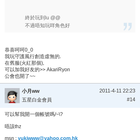
終於玩到lu @@
不過唔知玩咩角色好
恭喜呵呵0_0
我玩守護風行創造虛無的.
在舊服(火紅那個),
可以加我好友的>> AkariRyon
公會也開了~~
2011-4-11 22:23
小月ww
#14
五星白金會員
可以幫我開一個帳號嗎/~\?
唔該thz
msn :
yukiwww@yahoo.com.hk