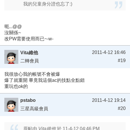
我的兒童身分證也忘了:)
呃...@@
沒關係~
改PW需要使用而已~-w-
2011-4-12 16:46
Vita維他
#19
二轉會員
我很放心我的帳號不會被爆
爆了就重開 畢竟我這個ac的技點全點錯
重玩也ok的
pstabo
2011-4-12 19:14
#20
三星高級會員
原帖由
Vita維他
於 11-4-12 04:46 PM