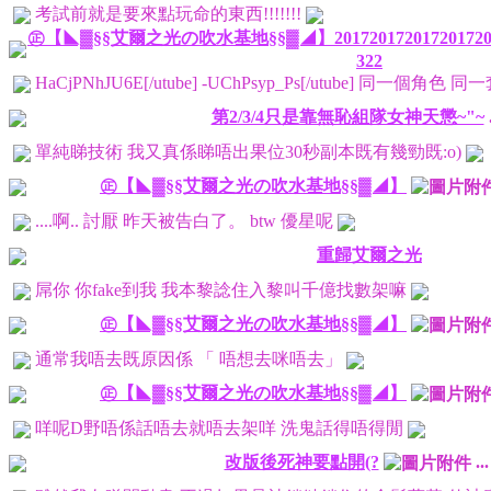
考試前就是要來點玩命的東西!!!!!!!
㊣【◣▓§§艾爾之光の吹水基地§§▓◢】201720172017201720
322
HaCjPNhJU6E[/utube] -UChPsyp_Ps[/utube] 同一
第2/3/4只是靠無恥組隊女神天懲~"~
單純睇技術 我又真係睇唔出果位30秒副本既有幾勁既:o)
㊣【◣▓§§艾爾之光の吹水基地§§▓◢】
....啊.. 討厭 昨天被告白了。 btw 優星呢
重歸艾爾之光
屌你 你fake到我 我本黎諗住入黎叫千億找數架嘛
㊣【◣▓§§艾爾之光の吹水基地§§▓◢】
通常我唔去既原因係 「 唔想去咪唔去」
㊣【◣▓§§艾爾之光の吹水基地§§▓◢】
咩呢D野唔係話唔去就唔去架咩 洗鬼話得唔得閒
改版後死神要點開(?
..