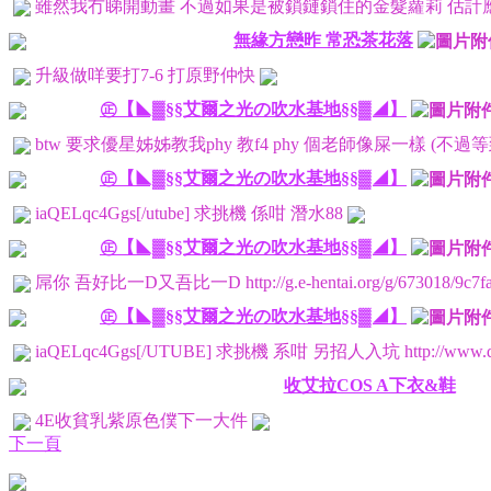
雖然我冇睇開動畫 不過如果是被鎖鏈鎖住的金髮蘿莉 估計應
無緣方戀昨 常恐茶花落
升級做咩要打7-6 打原野仲快
㊣【◣▓§§艾爾之光の吹水基地§§▓◢】
btw 要求優星姊姊教我phy 教f4 phy 個老師像屎一樣 (不過等到
㊣【◣▓§§艾爾之光の吹水基地§§▓◢】
iaQELqc4Ggs[/utube] 求挑機 係咁 潛水88
㊣【◣▓§§艾爾之光の吹水基地§§▓◢】
屌你 吾好比一D又吾比一D http://g.e-hentai.org/g/673018/9c7fab4adf/
㊣【◣▓§§艾爾之光の吹水基地§§▓◢】
iaQELqc4Ggs[/UTUBE] 求挑機 系咁 另招人入坑 http://www.dmm.co.j
收艾拉COS A下衣&鞋
4E收貧乳紫原色僕下一大件
下一頁