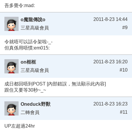
吾多覺令:mad:
2011-8-23 14:44
o魔龍傳說o
#9
三星高級會員
令就唔可以話令架啦-_-
但真係用唔慣:em015:
2011-8-23 16:20
on框框
#10
三星高級會員
成日都回唔到POST [內部錯誤，無法顯示此內容]
跟住又要等30秒~_~
2011-8-23 16:23
Oneduck野獸
#11
二轉會員
UP左超過24hr