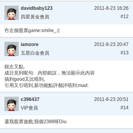
davidbaby123
2011-8-23 16:26
#12
四星黃金會員
冇左個股票game:smilie_:(:
iamzore
2011-8-23 20:47
#13
五星白金會員
靚左又點,
成日見到呢句: 內部錯誤，無法顯示此內容
搞到good又比唔到,
引用又引唔到,新功能點評都評唔到:mad:
c396437
2011-8-23 20:51
#14
VIP會員
還我股票遊戲;我個2388呀Diu