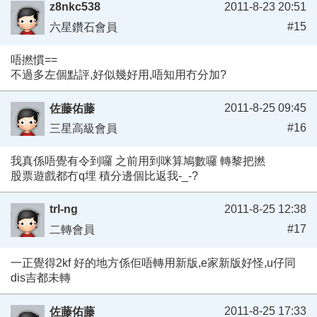
z8nkc538
2011-8-23 20:51
#15
六星鑽石會員
唔撚慣==
不過多左個點評,好似幾好用,唔知用冇分加?
2011-8-25 09:45
佐藤佑藤
#16
三星高級會員
我真係唔覺有令到囉 之前用到咪算鳩數囉 轉黎把撚
股票遊戲都冇q埋 積分邊個比返我-_-?
trl-ng
2011-8-25 12:38
#17
二轉會員
一正覺得2kf 好的地方係佢唔轉用新版,e家新版好怪,u仔同
dis吉都未轉
2011-8-25 17:33
佐藤佑藤