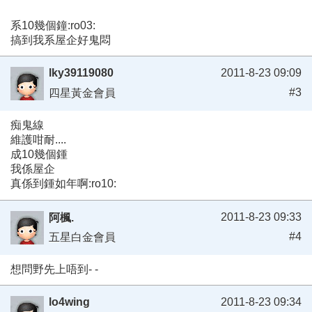
系10幾個鐘:ro03:
搞到我系屋企好鬼悶
lky39119080
2011-8-23 09:09
#3
四星黃金會員
痴鬼線
維護咁耐....
成10幾個鍾
我係屋企
真係到鍾如年啊:ro10:
2011-8-23 09:33
阿楓.
#4
五星白金會員
想問野先上唔到- -
lo4wing
2011-8-23 09:34