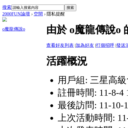
搜索
搜索
2000FUN論壇
›
空間
›
隱私提醒
由於 o魔龍傳說
o魔龍傳說o
查看好友列表
|
加為好友
|
打個招呼
|
發送
活躍概況
用戶組:
三星高級
註冊時間: 11-8-4 
最後訪問: 11-10-13
上次活動時間: 11-10