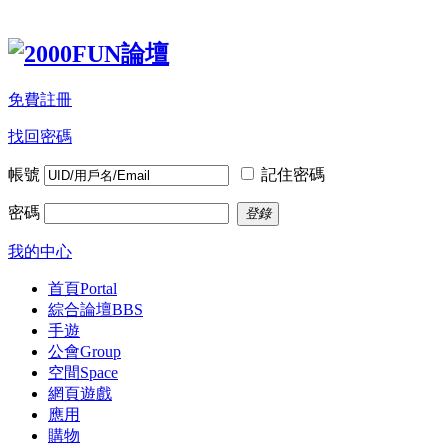
免費註冊
找回密碼
帳號
記住密碼
密碼
登錄
我的中心
首頁
Portal
綜合論壇
BBS
手遊
公會
Group
空間
Space
網頁遊戲
應用
購物