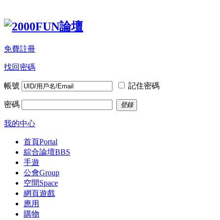
免費註冊
找回密碼
帳號
記住密碼
密碼
登錄
我的中心
首頁
Portal
綜合論壇
BBS
手遊
公會
Group
空間
Space
網頁遊戲
應用
購物