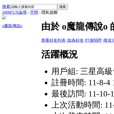
搜索
搜索
2000FUN論壇
›
空間
›
隱私提醒
由於 o魔龍傳說
o魔龍傳說o
查看好友列表
|
加為好友
|
打個招呼
|
發送
活躍概況
用戶組:
三星高級
註冊時間: 11-8-4 
最後訪問: 11-10-13
上次活動時間: 11-10