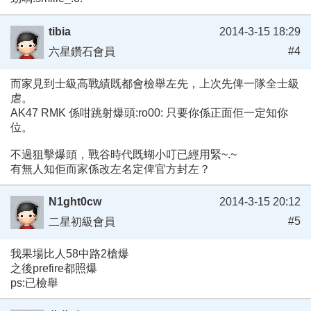
tibia
2014-3-15 18:29
#4
六星鑽石會員
而家見到士級高戰績既都會檢舉左先，上次先俾一隊全士級
虐。
AK47 RMK 係咁跳射爆頭:ro00: 只要你係正面佢一定知你
位。
不過狙擊爆頭，戰谷時代既蝴小叮已經用緊~.~
有無人知佢而家係改左名定俾官方封左？
N1ght0cw
2014-3-15 20:12
#5
二星初級會員
我果場比人58中路2槍爆
之後prefire都照爆
ps:已檢舉