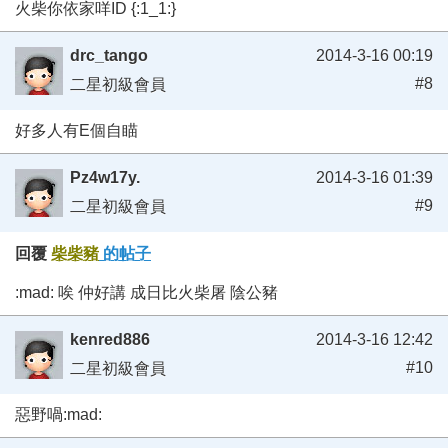
火柴你依家咩ID {:1_1:}
drc_tango
2014-3-16 00:19
#8
二星初級會員
好多人有E個自瞄
Pz4w17y.
2014-3-16 01:39
#9
二星初級會員
回覆
柴柴豬
的帖子
:mad: 唉 仲好講 成日比火柴屠 陰公豬
kenred886
2014-3-16 12:42
#10
二星初級會員
惡野喎:mad: