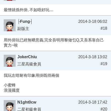
最憎就係外掛, 不如唔好玩....
├Fung┤
2014-3-18 06:02
#18
副版主
用外掛玩已經無晒意義,完全吾明用黎做乜Q,又吾系靠自己
實力~唉
JokerChiu
2014-3-18 13:02
#19
三星高級會員
我玩左咁耐有印象用掛既得兩個
小蜜蜂
浪漫國度
N1ght0cw
2014-3-18 17:42
#20
二星初級會員