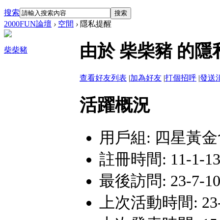
搜索
搜索
2000FUN論壇
›
空間
›
隱私提醒
由於 柴柴豬 的
柴柴豬
查看好友列表
|
加為好友
|
打個招呼
|
發送
活躍概況
用戶組:
四星黃金
註冊時間: 11-1-13 
最後訪問: 23-7-10 
上次活動時間: 23-7-