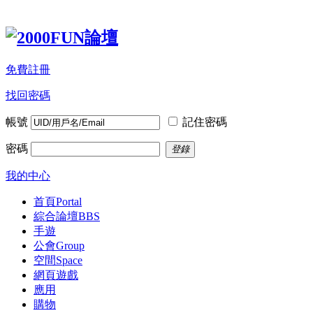
免費註冊
找回密碼
帳號
記住密碼
密碼
登錄
我的中心
首頁
Portal
綜合論壇
BBS
手遊
公會
Group
空間
Space
網頁遊戲
應用
購物