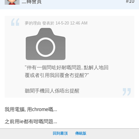
#10
二轉會員
夢的理由 發表於 14-5-20 12:46 AM
"仲有一個問咗好耐嘅問題, 點解人地回
覆或者引用我回覆會冇提醒?"
聽聞手機回人係唔出提醒
我用電腦, 用chrome嘅...
之前用ie都有咁嘅問題...
回到最頂
傳統版