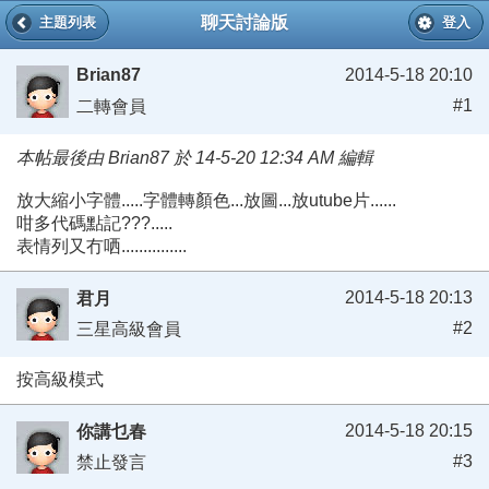
聊天討論版
主題列表
登入
Brian87
2014-5-18 20:10
#1
二轉會員
本帖最後由 Brian87 於 14-5-20 12:34 AM 編輯
放大縮小字體.....字體轉顏色...放圖...放utube片......
咁多代碼點記???.....
表情列又冇哂...............
2014-5-18 20:13
君月
#2
三星高級會員
按高級模式
2014-5-18 20:15
你講乜春
#3
禁止發言