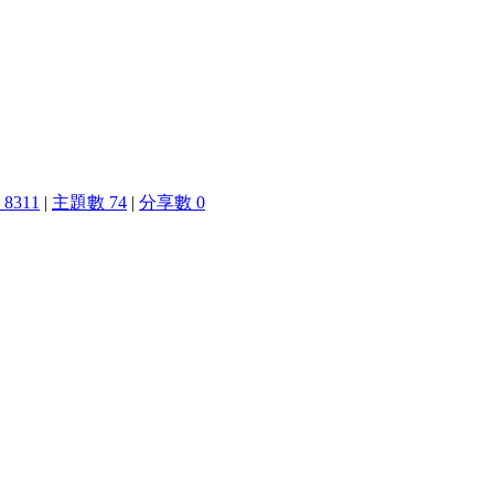
8311
|
主題數 74
|
分享數 0