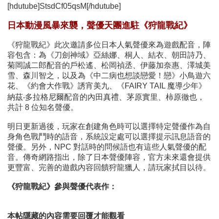
[hdutube]StsdCf05qsM[/hdutube]
日本動漫風暴來襲，聲優天團進駐《狩龍戰紀》
《狩龍戰紀》此次邀請多位日本人氣聲優來為遊戲配音，陣
容包含：為《刀劍神域》亞絲娜、桐人、結衣、朝田詩乃、
菊岡誠二郎配音的戶松遙、松岡禎丞、伊藤加奈惠、澤城美
雪、森川智之，以及為《中二病也想談戀愛！戀》小鳥遊六
花、《約會大作戰》誘宵美九、《FAIRY TAIL 魔導少年》
納茲‧多拉格尼爾配音的內田真禮、茅原實里、柿原徹也，
共計 8 位知名聲優。
明日更新過後，玩家在創建角色時可以選擇特定聲優作為自
身角色戰鬥時的語音，系統設定處可以選擇提示訊息語音的
聲優。另外，NPC 對話時的問候語也有這些人氣聲優的配
音。傳奇網路指出，除了日本聲優陣容，官方未來還會提供
更豐富、完善的遊戲內容回饋狩龍獵人，請玩家拭目以待。
《狩龍戰紀》參與聲優代表作：
本帖隱藏的內容需要回覆才能觀看