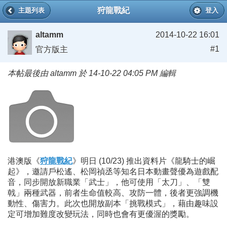
狩龍戰紀
主題列表
登入
altamm
2014-10-22 16:01
#1
官方版主
本帖最後由 altamm 於 14-10-22 04:05 PM 編輯
港澳版《
狩龍戰紀
》明日 (10/23) 推出資料片《龍騎士的崛
起》，邀請戶松遙、松岡禎丞等知名日本動畫聲優為遊戲配
音，同步開放新職業「武士」，他可使用「太刀」、「雙
戟」兩種武器，前者生命值較高、攻防一體，後者更強調機
動性、傷害力。此次也開放副本「挑戰模式」，藉由趣味設
定可增加難度改變玩法，同時也會有更優渥的獎勵。