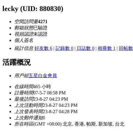
lecky
(UID: 880830)
空間訪問量
4271
郵箱狀態
已驗證
視頻認證
未認證
個人簽名
統計信息
好友數 6
|
記錄數 0
|
日誌數 0
|
相冊數 1
|
回帖數 
活躍概況
用戶組
五星白金會員
在線時間
465 小時
註冊時間
07-5-7 08:58 PM
最後訪問
23-8-27 04:23 PM
上次活動時間
23-8-27 04:23 PM
上次發表時間
23-8-27 04:28 PM
上次郵件通知
0
所在時區
(GMT +08:00) 北京, 香港, 帕斯, 新加坡, 台北