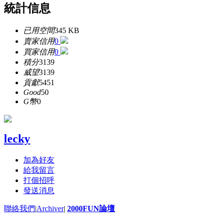
統計信息
已用空間
345 KB
賣家信用
0
買家信用
0
積分
3139
威望
3139
貢獻
5451
Good
50
G幣
0
lecky
加為好友
給我留言
打個招呼
發送消息
聯絡我們
|
Archiver
|
2000FUN論壇