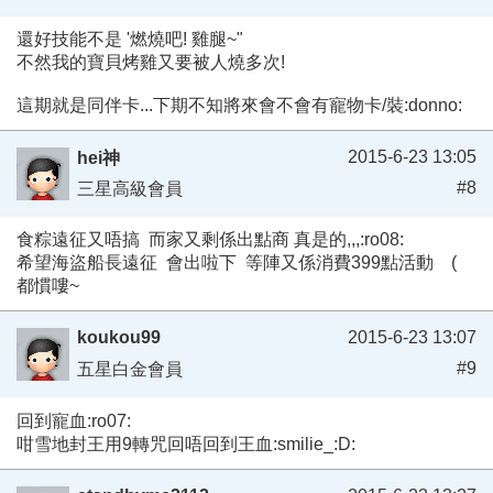
還好技能不是 '燃燒吧! 雞腿~"
不然我的寶貝烤雞又要被人燒多次!
這期就是同伴卡...下期不知將來會不會有寵物卡/裝:donno:
2015-6-23 13:05
hei神
#8
三星高級會員
食粽遠征又唔搞 而家又剩係出點商 真是的,,,:ro08:
希望海盜船長遠征 會出啦下 等陣又係消費399點活動 (
都慣嘍~
koukou99
2015-6-23 13:07
#9
五星白金會員
回到寵血:ro07:
咁雪地封王用9轉咒回唔回到王血:smilie_:D: