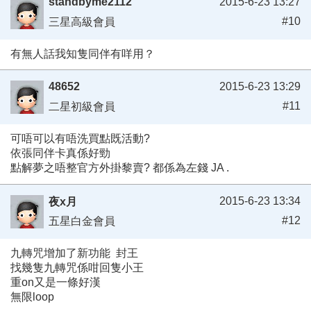
standbyme2112
2015-6-23 13:27
#10
三星高級會員
有無人話我知隻同伴有咩用？
48652
2015-6-23 13:29
#11
二星初級會員
可唔可以有唔洗買點既活動?
依張同伴卡真係好勁
點解夢之唔整官方外掛黎賣? 都係為左錢 JA .
2015-6-23 13:34
夜x月
#12
五星白金會員
九轉咒增加了新功能 封王
找幾隻九轉咒係咁回隻小王
重on又是一條好漢
無限loop