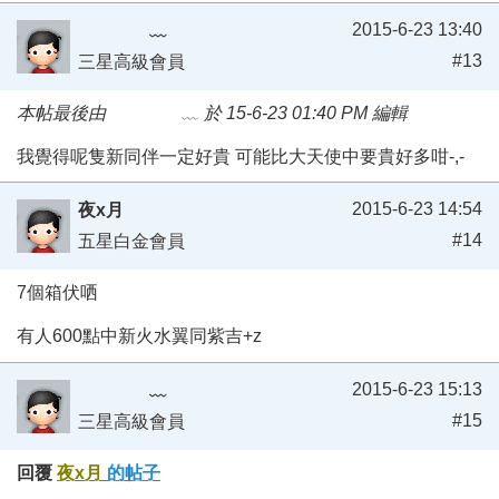
2015-6-23 13:40
﹏
#13
三星高級會員
本帖最後由 ﹏ 於 15-6-23 01:40 PM 編輯
我覺得呢隻新同伴一定好貴 可能比大天使中要貴好多咁-,-
2015-6-23 14:54
夜x月
#14
五星白金會員
7個箱伏哂
有人600點中新火水翼同紫吉+z
2015-6-23 15:13
﹏
#15
三星高級會員
回覆
夜x月
的帖子