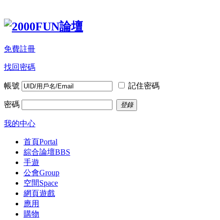
免費註冊
找回密碼
帳號
記住密碼
密碼
登錄
我的中心
首頁
Portal
綜合論壇
BBS
手遊
公會
Group
空間
Space
網頁遊戲
應用
購物