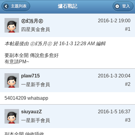
爐石戰記
主題列表
登入
2016-1-2 19:00
㊣幻§月㊣
#1
四星黃金會員
本帖最後由 ㊣幻§月㊣ 於 16-1-3 12:28 AM 編輯
要副本全開 傳說愈多愈好
有意請PM~
plaw715
2016-1-3 20:04
#2
一星新手會員
54014209 whatsapp
siuyauzZ
2016-1-5 16:37
#3
一星新手會員
副本全開 仲收唔收