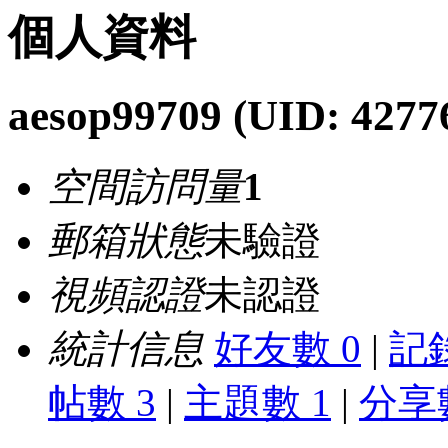
個人資料
aesop99709
(UID: 4277
空間訪問量
1
郵箱狀態
未驗證
視頻認證
未認證
統計信息
好友數 0
|
記錄
帖數 3
|
主題數 1
|
分享數