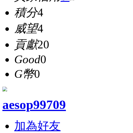
積分
4
威望
4
貢獻
20
Good
0
G幣
0
aesop99709
加為好友