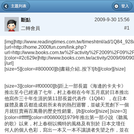
主題列表
登入
2009-9-30 15:56
斷點
#1
二轉會員
[img]http://www.readingtimes.com.tw/timeshtml/ad/1Q84_928/
[url=http://home.2000fun.com/link.php?
url=http://www.books.com.tw%2Factivity%2F2009%2F09%
[color=#2c629e]http://www.books.com.tw/activity/2009/09/09
[/url]
[size=5][color=#800000][b]書籍介紹..按下![/b][/color][/size]
[size=3][color=#f00000][b]距上一部長篇《海邊的卡夫卡》
推出至今已經過了七年，村上春樹在今年五月底於日本推出
他寫作三十年生涯的第11部長篇代表作《1Q84》，在日本
媒體及書店都造成前所未有的熱烈迴響，並破天荒創下一個
月就狂賣兩百萬冊的歷史性銷量。[/b][/color][/size] [size=3]
[color=#ffffff][color=#008000]1979年推出第一部小說《聽風
的歌》以來，村上春樹以獨特的風格及有別於 日本文壇任
何人的個人色彩，寫出一本又一本不讓讀者失望之作，並在