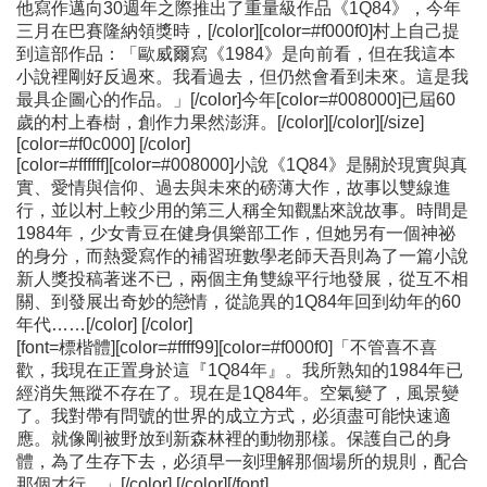
他寫作邁向30週年之際推出了重量級作品《1Q84》，今年
三月在巴賽隆納領獎時，[/color][color=#f000f0]村上自己提
到這部作品：「歐威爾寫《1984》是向前看，但在我這本
小說裡剛好反過來。我看過去，但仍然會看到未來。這是我
最具企圖心的作品。」[/color]今年[color=#008000]已屆60
歲的村上春樹，創作力果然澎湃。[/color][/color][/size]
[color=#f0c000] [/color]
[color=#ffffff][color=#008000]小說《1Q84》是關於現實與真
實、愛情與信仰、過去與未來的磅薄大作，故事以雙線進
行，並以村上較少用的第三人稱全知觀點來說故事。時間是
1984年，少女青豆在健身俱樂部工作，但她另有一個神祕
的身分，而熱愛寫作的補習班數學老師天吾則為了一篇小說
新人獎投稿著迷不已，兩個主角雙線平行地發展，從互不相
關、到發展出奇妙的戀情，從詭異的1Q84年回到幼年的60
年代……[/color] [/color]
[font=標楷體][color=#ffff99][color=#f000f0]「不管喜不喜
歡，我現在正置身於這『1Q84年』。我所熟知的1984年已
經消失無蹤不存在了。現在是1Q84年。空氣變了，風景變
了。我對帶有問號的世界的成立方式，必須盡可能快速適
應。就像剛被野放到新森林裡的動物那樣。保護自己的身
體，為了生存下去，必須早一刻理解那個場所的規則，配合
那個才行。」[/color] [/color][/font]