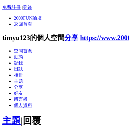
免費註冊
|
登錄
2000FUN論壇
返回首頁
timyu123的個人空間
分享
https://www.20
空間首頁
動態
記錄
日誌
相冊
主題
分享
好友
留言板
個人資料
主題
|
回覆