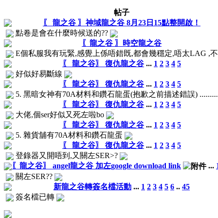
帖子
〖 龍之谷 〗神域龍之谷 8月23日15點整開啟！
點卷是會在什麼時候送的??
〖龍之谷 〗時空龍之谷
E個私服我有玩緊,感覺上係唔錯既,都會幾穩定,唔太LAG ,不過
〖 龍之谷〗 復仇龍之谷
...
1
2
3
4
5
好似好易斷線
〖 龍之谷〗 復仇龍之谷
...
1
2
3
4
5
5. 黑暗女神有70A材料和鑽石龍蛋(抱歉之前描述錯誤) .........
〖 龍之谷〗 復仇龍之谷
...
1
2
3
4
5
大佬,個ser好似又死左啦bo
〖 龍之谷〗 復仇龍之谷
...
1
2
3
4
5
5. 雜貨舖有70A材料和鑽石龍蛋
〖 龍之谷〗 復仇龍之谷
...
1
2
3
4
5
登錄器又開唔到,又關左SER>?
〖龍之谷〗 angel龍之谷 加左google download link
...
關左SER??
新龍之谷轉簽名檔活動
...
1
2
3
4
5
6
..
45
簽名檔已轉