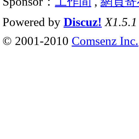
Sponsor：
工作間
,
網頁寄
Powered by
Discuz!
X1.5.1
© 2001-2010
Comsenz Inc.