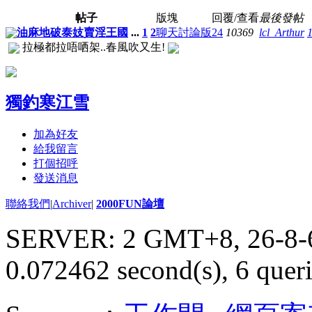
帖子
版塊
回覆/查看
最後發帖
油麻地破泰妓賣淫王國
...
1
2
聊天討論版
24
10369
lcl_Arthur
拉極都拉唔哂架..春風吹又生!
獨釣寒江雪
加為好友
給我留言
打個招呼
發送消息
聯絡我們
|
Archiver
|
2000FUN論壇
SERVER: 2 GMT+8, 26-8-
0.072462 second(s), 6 queri