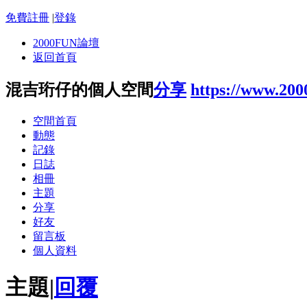
免費註冊
|
登錄
2000FUN論壇
返回首頁
混吉珩仔的個人空間
分享
https://www.200
空間首頁
動態
記錄
日誌
相冊
主題
分享
好友
留言板
個人資料
主題
|
回覆