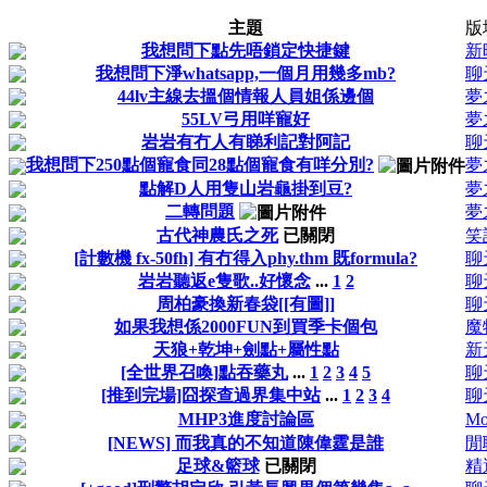
主題
版
我想問下點先唔鎖定快捷鍵
新
我想問下淨whatsapp,一個月用幾多mb?
聊
44lv主線去搵個情報人員姐係邊個
夢
55LV弓用咩寵好
夢
岩岩有冇人有睇利記對阿記
聊
我想問下250點個寵食同28點個寵食有咩分別?
夢
點解D人用隻山岩龜掛到豆?
夢
二轉問題
夢
古代神農氏之死
已關閉
笑
[計數機 fx-50fh] 有冇得入phy.thm 既formula?
聊
岩岩聽返e隻歌..好懷念
...
1
2
聊
周柏豪換新春袋[[有圖]]
聊
如果我想係2000FUN到買季卡個包
魔物
天狼+乾坤+劍點+屬性點
新
[全世界召喚]點吞藥丸
...
1
2
3
4
5
聊
[推到完場]囧探查過界集中站
...
1
2
3
4
聊
MHP3進度討論區
Mo
[NEWS] 而我真的不知道陳偉霆是誰
閒
足球&籃球
已關閉
精