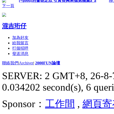
[+good]刑警胡定欣 引黃長興果個第幾集a_a
聊
下一頁
混吉珩仔
加為好友
給我留言
打個招呼
發送消息
聯絡我們
|
Archiver
|
2000FUN論壇
SERVER: 2 GMT+8, 26-8-
0.034202 second(s), 6 queri
Sponsor：
工作間
,
網頁寄