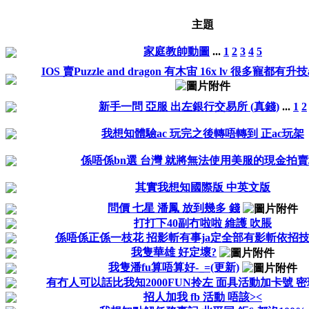
主題
家庭教帥動圖
...
1
2
3
4
5
IOS 賣Puzzle and dragon 有木宙 16x lv 很多寵都有升技ac
新手一問 亞服 出左銀行交易所 (真錢)
...
1
2
我想知體驗ac 玩完之後轉唔轉到 正ac玩架
係唔係bn選 台灣 就將無法使用美服的現金拍賣
其實我想知國際版 中英文版
問價 七星 潘鳳 放到幾多 錢
打打下40副冇啦啦 維護 吹脹
係唔係正係一枝花 招影斬有事ja定全部有影斬依招技
我隻華雄 好定壞?
我隻潘fu算唔算好-_=(更新)
有冇人可以話比我知2000FUN拎左 面具活動加卡號 密
招人加我 fb 活動 唔該><