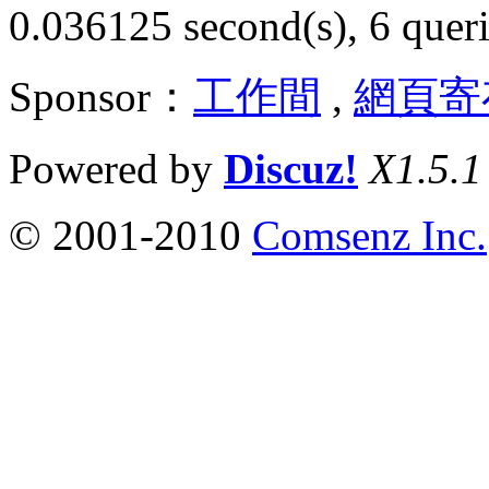
0.036125 second(s), 6 queri
Sponsor：
工作間
,
網頁寄
Powered by
Discuz!
X1.5.1
© 2001-2010
Comsenz Inc.