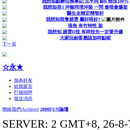
我想知點解任務事記 北平同 鉅6 都沒100%
我想知吞3 沖寵同埋沖裝 一問 會唔會爆架
醫生全精定精智好
我想知我隻趙雲 屬好唔好?
張角 有冇特性 架
我想知 趙雲D技 有咩技先一定要升爆
大家玩劍客應該加咩點呢
下一頁
☆永★
加為好友
給我留言
打個招呼
發送消息
聯絡我們
|
Archiver
|
2000FUN論壇
SERVER: 2 GMT+8, 26-8-