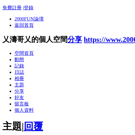
免費註冊
|
登錄
2000FUN論壇
返回首頁
乂濤哥乂的個人空間
分享
https://www.20
空間首頁
動態
記錄
日誌
相冊
主題
分享
好友
留言板
個人資料
主題
|
回覆