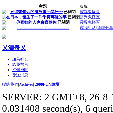
主題
版塊
只得幾句话的鬼故事~~暴汗~~
已關閉
靈異鬼怪區
在日本，發生了一件千真萬確的事
已關閉
靈異鬼怪區
你喜歡的人也會喜歡你
已關閉
靈異鬼怪區
--------------------del-----------------
寫我生活(網誌分享
乂濤哥乂
加為好友
給我留言
打個招呼
發送消息
聯絡我們
|
Archiver
|
2000FUN論壇
SERVER: 2 GMT+8, 26-8-
0.031408 second(s), 6 queri