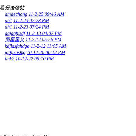
查看
最後發帖
amdechong
11-2-25 09:46 AM
ah1
11-2-23 07:28 PM
ah1
11-2-23 07:24 PM
dgjdghjsdf
11-2-13 04:07 PM
周星星乂
11-2-12 05:56 PM
kdjlasfahdga
11-2-12 11:05 AM
jgdljkaslkg
10-12-26 06:12 PM
link2
10-12-22 05:10 PM