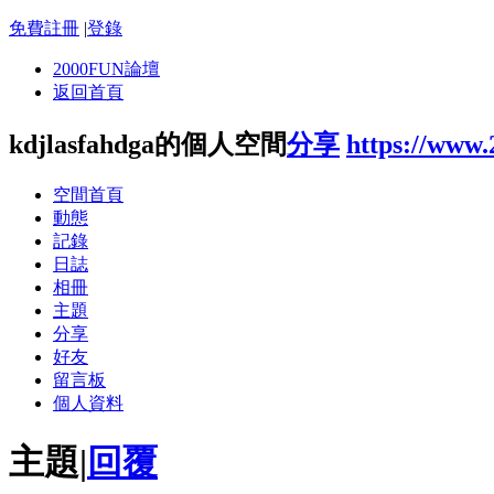
免費註冊
|
登錄
2000FUN論壇
返回首頁
kdjlasfahdga的個人空間
分享
https://www
空間首頁
動態
記錄
日誌
相冊
主題
分享
好友
留言板
個人資料
主題
|
回覆