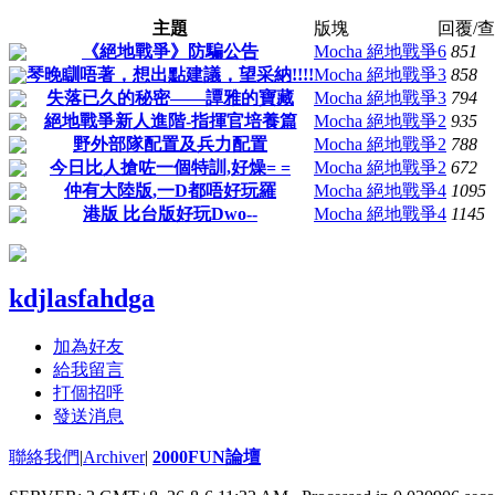
主題
版塊
回覆/
《絕地戰爭》防騙公告
Mocha 絕地戰爭
6
851
琴晚瞓唔著，想出點建議，望采納!!!!
Mocha 絕地戰爭
3
858
失落已久的秘密——譚雅的寶藏
Mocha 絕地戰爭
3
794
絕地戰爭新人進階-指揮官培養篇
Mocha 絕地戰爭
2
935
野外部隊配置及兵力配置
Mocha 絕地戰爭
2
788
今日比人搶咗一個特訓,好燥= =
Mocha 絕地戰爭
2
672
仲有大陸版,一D都唔好玩羅
Mocha 絕地戰爭
4
1095
港版 比台版好玩Dwo--
Mocha 絕地戰爭
4
1145
kdjlasfahdga
加為好友
給我留言
打個招呼
發送消息
聯絡我們
|
Archiver
|
2000FUN論壇